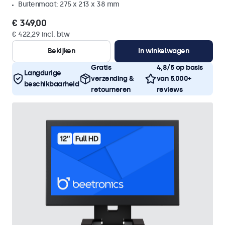
Buitenmaat: 275 x 213 x 38 mm
€ 349,00
€ 422,29 incl. btw
Bekijken
In winkelwagen
Gratis
4,8/5 op basis
Langdurige
verzending &
van 5.000+
beschikbaarheid
retourneren
reviews