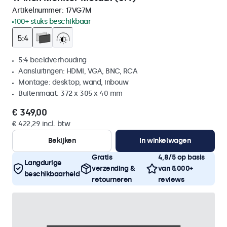
Artikelnummer:
17VG7M
100+ stuks beschikbaar
5:4 beeldverhouding
Aansluitingen: HDMI, VGA, BNC, RCA
Montage: desktop, wand, inbouw
Buitenmaat: 372 x 305 x 40 mm
€ 349,00
€ 422,29 incl. btw
Bekijken
In winkelwagen
Gratis
4,8/5 op basis
Langdurige
verzending &
van 5.000+
beschikbaarheid
retourneren
reviews