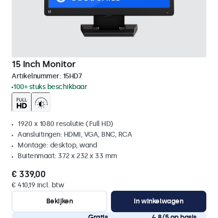
15 Inch Monitor
Artikelnummer:
15HD7
100+ stuks beschikbaar
1920 x 1080 resolutie (Full HD)
Aansluitingen: HDMI, VGA, BNC, RCA
Montage: desktop, wand
Buitenmaat: 372 x 232 x 33 mm
€ 339,00
€ 410,19 incl. btw
Bekijken
In winkelwagen
Gratis
4,8/5 op basis