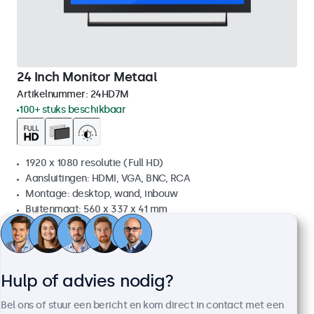
24 Inch Monitor Metaal
Artikelnummer:
24HD7M
100+ stuks beschikbaar
1920 x 1080 resolutie (Full HD)
Aansluitingen: HDMI, VGA, BNC, RCA
Montage: desktop, wand, inbouw
Buitenmaat: 560 x 337 x 41 mm
€ 499,00
€ 603,79 incl. btw
Bekijken
In winkelwagen
Hulp of advies nodig?
Bel ons of stuur een bericht en kom direct in contact met een