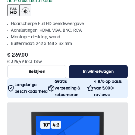
100+ stuks beschikbaar
Haarscherpe Full HD beeldweergave
Aansluitingen: HDMI, VGA, BNC, RCA
Montage: desktop, wand
Buitenmaat: 242 x 168 x 32 mm
€ 269,00
€ 325,49 incl. btw
Bekijken
In winkelwagen
Gratis
4,8/5 op basis
Langdurige
verzending &
van 5.000+
beschikbaarheid
retourneren
reviews