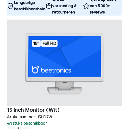
Langdurige
verzending &
van 5.000+
beschikbaarheid
retourneren
reviews
15 Inch Monitor (Wit)
Artikelnummer:
15HD7W
61 stuks beschikbaar