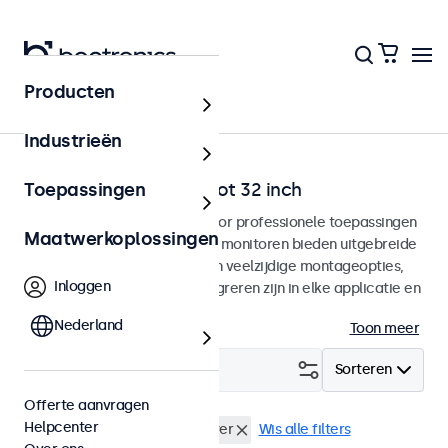
Producten
Home
Industrieën
BNC monitoren van 7 tot 32 inch
Toepassingen
BNC monitoren ontworpen voor professionele toepassingen
Maatwerkoplossingen
en continu gebruik. Deze BNC monitoren bieden uitgebreide
configuratiemogelijkheden en veelzijdige montageopties,
Inloggen
waarmee ze naadloos te integreren zijn in elke applicatie en
iedere omgeving.
Nederland
Toon meer
Filter (
23
)
Sorteren
Offerte aanvragen
Helpcenter
BNC (CVBS)
USB mediaplayer
Wis alle filters