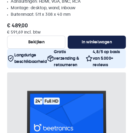
Aansluitingen: HDMI, VGA, BNC, RCA
Montage: desktop, wand, inbouw
Buitenmaat: 511 x 308 x 40 mm
€ 489,00
€ 591,69 incl. btw
Bekijken
In winkelwagen
Gratis
4,8/5 op basis
Langdurige
verzending &
van 5.000+
beschikbaarheid
retourneren
reviews