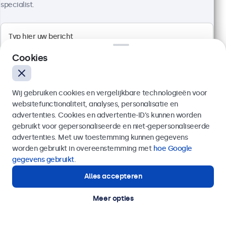
specialist.
Cookies
Wij gebruiken cookies en vergelijkbare technologieën voor
websitefunctionaliteit, analyses, personalisatie en
advertenties. Cookies en advertentie-ID’s kunnen worden
gebruikt voor gepersonaliseerde en niet-gepersonaliseerde
Verzenden
advertenties. Met uw toestemming kunnen gegevens
27 Inch Monitor Metaal
worden gebruikt in overeenstemming met
hoe Google
Artikelnummer:
27HD7M
Of bel ons op
020 - 700 83 66
gegevens gebruikt
.
100+ stuks beschikbaar
Alles accepteren
Hulp of advies nodig?
Direct contact met een specialist.
Meer opties
1920 x 1080 resolutie (Full HD)
Aansluitingen: HDMI, VGA, BNC, RCA
Montage: desktop, wand, inbouw