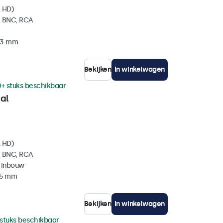
l HD)
, BNC, RCA
 33 mm
Bekijken
In winkelwagen
0+ stuks beschikbaar
al
l HD)
, BNC, RCA
 inbouw
35 mm
Bekijken
In winkelwagen
 stuks beschikbaar