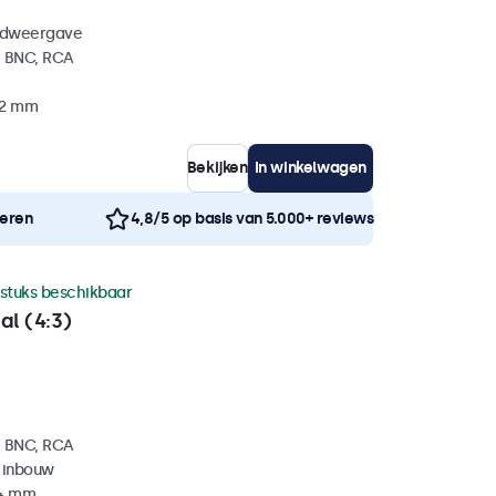
eldweergave
, BNC, RCA
32 mm
Bekijken
In winkelwagen
neren
4,8/5 op basis van 5.000+ reviews
 stuks beschikbaar
al (4:3)
, BNC, RCA
 inbouw
34 mm