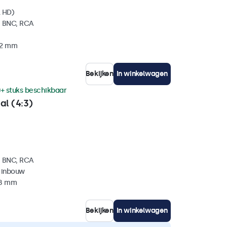
l HD)
, BNC, RCA
32 mm
Bekijken
In winkelwagen
+ stuks beschikbaar
al (4:3)
, BNC, RCA
 inbouw
38 mm
Bekijken
In winkelwagen