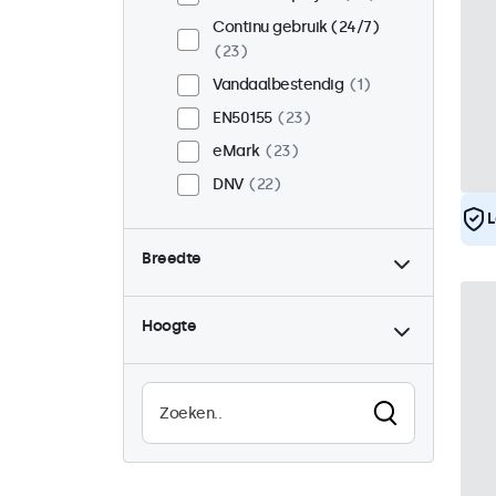
Continu gebruik (24/7)
23
Vandaalbestendig
1
EN50155
23
eMark
23
DNV
22
L
Breedte
Hoogte