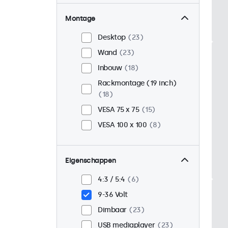
Montage
Desktop
23
Wand
23
Inbouw
18
Rackmontage (19 inch)
18
VESA 75 x 75
15
VESA 100 x 100
8
Eigenschappen
4:3 / 5:4
6
9-36 Volt
Dimbaar
23
USB mediaplayer
23