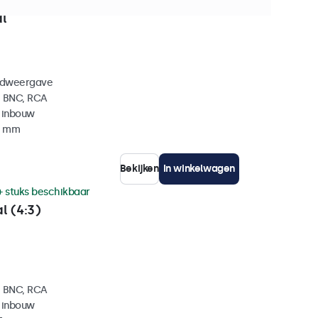
+ stuks beschikbaar
l
eldweergave
, BNC, RCA
 inbouw
35 mm
Bekijken
In winkelwagen
+ stuks beschikbaar
l (4:3)
, BNC, RCA
 inbouw