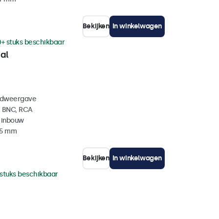
Bekijken
In winkelwagen
0+ stuks beschikbaar
al
eldweergave
, BNC, RCA
 inbouw
35 mm
Bekijken
In winkelwagen
 stuks beschikbaar