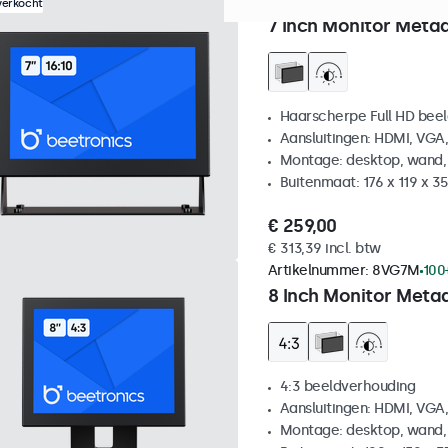
Artikelnummer:
7HD7M
100
verkocht
7 Inch Monitor Metaa
Haarscherpe Full HD be
Aansluitingen: HDMI, VGA
Montage: desktop, wand,
Buitenmaat: 176 x 119 x 
€ 259,00
€ 313,39 incl. btw
Artikelnummer:
8VG7M
100
8 Inch Monitor Metaa
4:3 beeldverhouding
Aansluitingen: HDMI, VGA
Montage: desktop, wand,