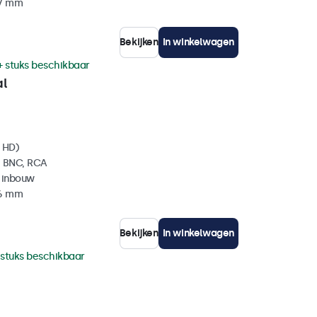
37 mm
Bekijken
In winkelwagen
+ stuks beschikbaar
al
l HD)
, BNC, RCA
 inbouw
36 mm
Bekijken
In winkelwagen
 stuks beschikbaar