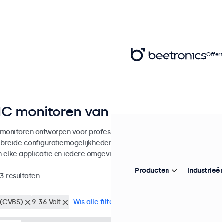
Offer
C monitoren van 7 tot 32 inch
monitoren ontworpen voor professionele toepassingen en continu g
ebreide configuratiemogelijkheden en veelzijdige montageopties, w
in elke applicatie en iedere omgeving.
Producten
Industrieë
23
resultaten
(CVBS)
9-36 Volt
Wis alle filters