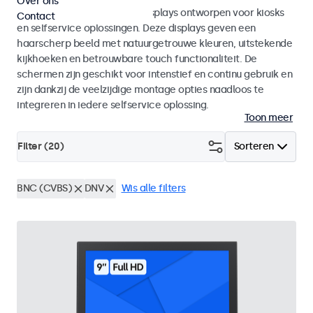
Over ons
Monitoren en touchscreen displays ontworpen voor kiosks
Contact
en selfservice oplossingen. Deze displays geven een
haarscherp beeld met natuurgetrouwe kleuren, uitstekende
kijkhoeken en betrouwbare touch functionaliteit. De
schermen zijn geschikt voor intenstief en continu gebruik en
zijn dankzij de veelzijdige montage opties naadloos te
integreren in iedere selfservice oplossing.
Toon meer
Filter (
20
)
Sorteren
BNC (CVBS)
DNV
Wis alle filters