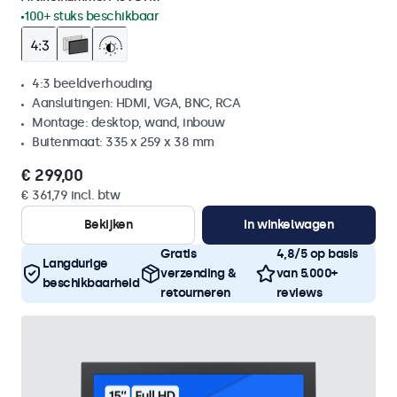
100+ stuks beschikbaar
4:3 beeldverhouding
Aansluitingen: HDMI, VGA, BNC, RCA
Montage: desktop, wand, inbouw
Buitenmaat: 335 x 259 x 38 mm
€ 299,00
€ 361,79 incl. btw
Bekijken
In winkelwagen
Gratis
4,8/5 op basis
Langdurige
verzending &
van 5.000+
beschikbaarheid
retourneren
reviews