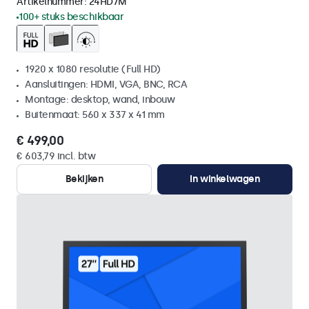
Artikelnummer:
24HD7M
100+ stuks beschikbaar
1920 x 1080 resolutie (Full HD)
Aansluitingen: HDMI, VGA, BNC, RCA
Montage: desktop, wand, inbouw
Buitenmaat: 560 x 337 x 41 mm
€ 499,00
€ 603,79 incl. btw
Bekijken
In winkelwagen