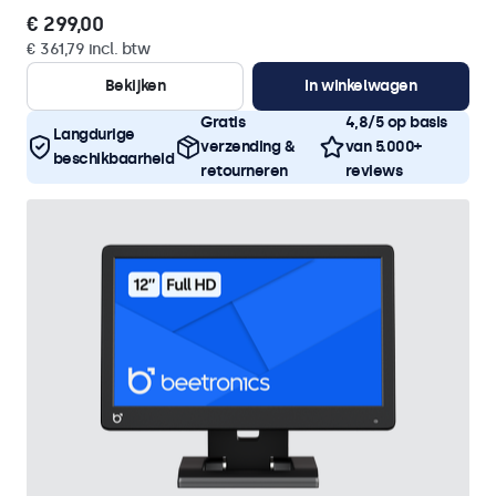
€ 299,00
€ 361,79 incl. btw
Bekijken
In winkelwagen
Gratis
4,8/5 op basis
Langdurige
verzending &
van 5.000+
beschikbaarheid
retourneren
reviews