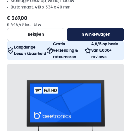
Montage: desktop, wand, inbouw
Buitenmaat: 410 x 334 x 40 mm
€ 369,00
€ 446,49 incl. btw
Bekijken
In winkelwagen
Gratis
4,8/5 op basis
Langdurige
verzending &
van 5.000+
beschikbaarheid
retourneren
reviews