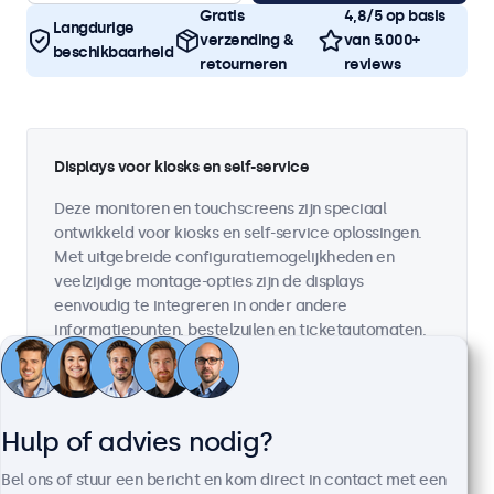
Gratis
4,8/5 op basis
Langdurige
verzending &
van 5.000+
beschikbaarheid
retourneren
reviews
Displays voor kiosks en self-service
Deze monitoren en touchscreens zijn speciaal
ontwikkeld voor kiosks en self-service oplossingen.
Met uitgebreide configuratiemogelijkheden en
veelzijdige montage-opties zijn de displays
eenvoudig te integreren in onder andere
informatiepunten, bestelzuilen en ticketautomaten.
De displays zijn gebouwd voor continu publiek
gebruik en garanderen een perfecte beeldkwaliteit
met nauwkeurige touchfunctionaliteit en een
jarenlange, betrouwbare werking in elke omgeving.
Hulp of advies nodig?
Hoogwaardige componenten voor intensief gebruik
Bel ons of stuur een bericht en kom direct in contact met een