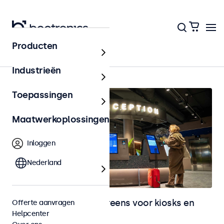
Producten
Home
Industrieën
Toepassingen
Maatwerkoplossingen
Inloggen
Nederland
Monitoren en touchscreens voor kiosks en
Offerte aanvragen
Helpcenter
selfservice