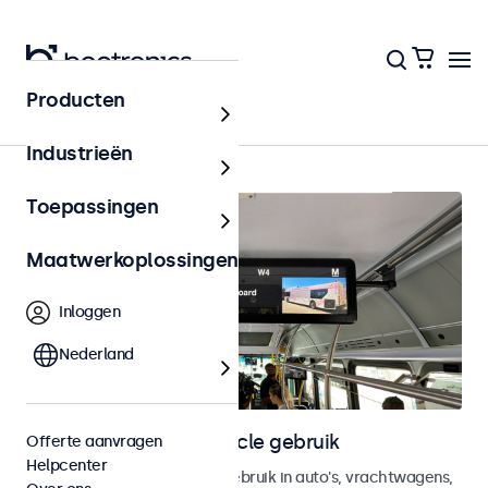
Producten
Home
Industrieën
Toepassingen
Maatwerkoplossingen
Inloggen
Nederland
Monitoren voor in-vehicle gebruik
Offerte aanvragen
Helpcenter
Monitoren ontworpen voor gebruik in auto's, vrachtwagens,