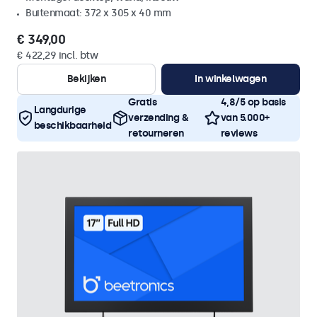
Buitenmaat: 372 x 305 x 40 mm
€ 349,00
€ 422,29 incl. btw
Bekijken
In winkelwagen
Gratis
4,8/5 op basis
Langdurige
verzending &
van 5.000+
beschikbaarheid
retourneren
reviews