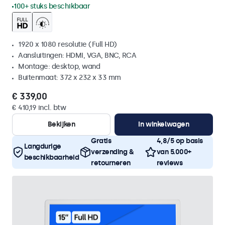
100+ stuks beschikbaar
1920 x 1080 resolutie (Full HD)
Aansluitingen: HDMI, VGA, BNC, RCA
Montage: desktop, wand
Buitenmaat: 372 x 232 x 33 mm
€ 339,00
€ 410,19 incl. btw
Bekijken
In winkelwagen
Gratis
4,8/5 op basis
Langdurige
verzending &
van 5.000+
beschikbaarheid
retourneren
reviews