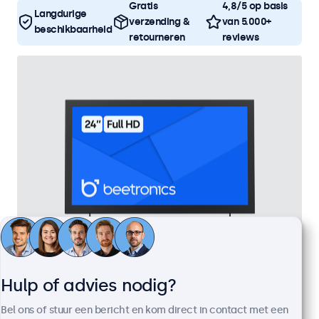
Gratis
4,8/5 op basis
Langdurige
verzending &
van 5.000+
beschikbaarheid
retourneren
reviews
24 Inch Monitor Metaal
Hulp of advies nodig?
Artikelnummer:
24HD7M
Bel ons of stuur een bericht en kom direct in contact met een
100+ stuks beschikbaar