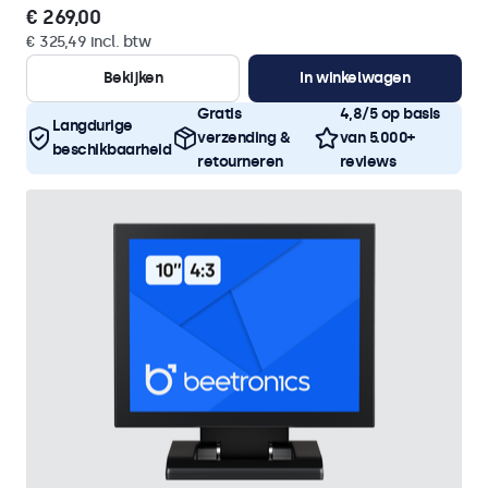
€ 269,00
€ 325,49 incl. btw
Bekijken
In winkelwagen
Gratis
4,8/5 op basis
Langdurige
verzending &
van 5.000+
beschikbaarheid
retourneren
reviews