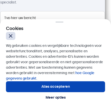
specialist.
1920 x 1080 resolutie (Full HD)
Aansluitingen: HDMI, VGA, BNC, RCA
Montage: desktop, wand, inbouw
Cookies
Buitenmaat: 560 x 337 x 41 mm
€ 499,00
Wij gebruiken cookies en vergelijkbare technologieën voor
€ 603,79 incl. btw
websitefunctionaliteit, analyses, personalisatie en
Bekijken
In winkelwagen
advertenties. Cookies en advertentie-ID’s kunnen worden
gebruikt voor gepersonaliseerde en niet-gepersonaliseerde
Verzenden
advertenties. Met uw toestemming kunnen gegevens
worden gebruikt in overeenstemming met
hoe Google
Of bel ons op
020 - 700 83 66
gegevens gebruikt
.
Alles accepteren
Hulp of advies nodig?
Direct contact met een specialist.
Meer opties