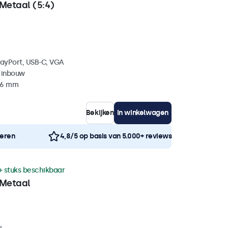
Metaal (5:4)
layPort, USB-C, VGA
 inbouw
 46 mm
Bekijken
In winkelwagen
neren
4,8/5 op basis van 5.000+ reviews
+ stuks beschikbaar
 Metaal