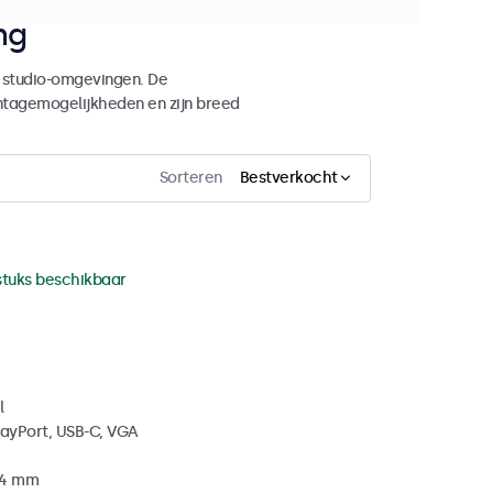
ng
n studio-omgevingen. De
tagemogelijkheden en zijn breed
Sorteren
Bestverkocht
stuks beschikbaar
l
layPort, USB-C, VGA
34 mm