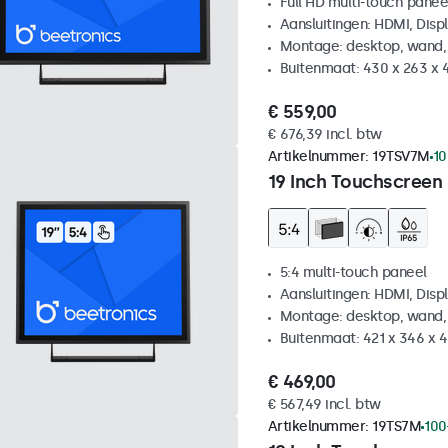
Full HD multi-touch panee
Aansluitingen: HDMI, Disp
Montage: desktop, wand,
Buitenmaat: 430 x 263 x
€ 559,00
€ 676,39 incl. btw
Artikelnummer:
19TSV7M
10
19 Inch Touchscreen 
5:4 multi-touch paneel
Aansluitingen: HDMI, Disp
Montage: desktop, wand,
Buitenmaat: 421 x 346 x
€ 469,00
€ 567,49 incl. btw
Artikelnummer:
19TS7M
100