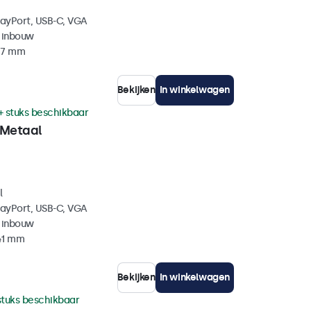
layPort, USB-C, VGA
 inbouw
 47 mm
Bekijken
In winkelwagen
+ stuks beschikbaar
 Metaal
l
layPort, USB-C, VGA
 inbouw
41 mm
Bekijken
In winkelwagen
stuks beschikbaar