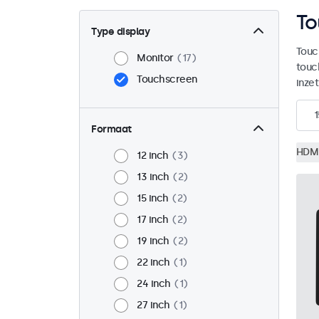
To
Type display
Touc
Monitor
17
touc
Touchscreen
inzet
1
Formaat
HDM
12 inch
3
13 inch
2
15 inch
2
17 inch
2
19 inch
2
22 inch
1
24 inch
1
27 inch
1