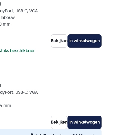
l
layPort, USB-C, VGA
 inbouw
40 mm
Bekijken
In winkelwagen
stuks beschikbaar
l
layPort, USB-C, VGA
 34 mm
Bekijken
In winkelwagen