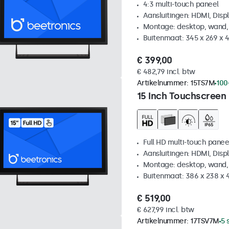
4:3 multi-touch paneel
Aansluitingen: HDMI, Disp
Montage: desktop, wand,
Buitenmaat: 345 x 269 x
€ 399,00
€ 482,79 incl. btw
Artikelnummer:
15TS7M
100
15 Inch Touchscreen
Full HD multi-touch panee
Aansluitingen: HDMI, Disp
Montage: desktop, wand,
Buitenmaat: 386 x 238 x 
€ 519,00
€ 627,99 incl. btw
Artikelnummer:
17TSV7M
5 