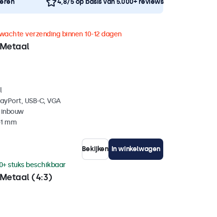
neren
4,8/5 op basis van 5.000+ reviews
wachte verzending binnen 10-12 dagen
 Metaal
l
layPort, USB-C, VGA
 inbouw
41 mm
Bekijken
In winkelwagen
0+ stuks beschikbaar
Metaal (4:3)