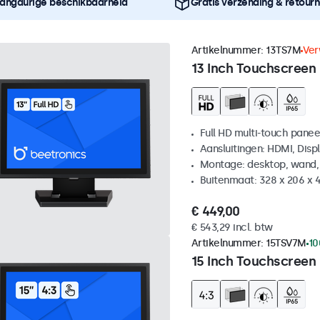
angdurige beschikbaarheid
Gratis verzending & retour
Artikelnummer:
13TS7M
Ver
13 Inch Touchscreen
Full HD multi-touch panee
Aansluitingen: HDMI, Disp
Montage: desktop, wand,
Buitenmaat: 328 x 206 x 
€ 449,00
€ 543,29 incl. btw
Artikelnummer:
15TSV7M
10
15 Inch Touchscreen 