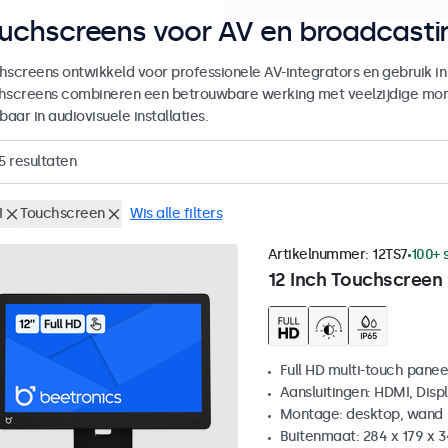
uchscreens voor AV en broadcasti
hscreens ontwikkeld voor professionele AV-integrators en gebruik i
hscreens combineren een betrouwbare werking met veelzijdige mon
baar in audiovisuele installaties.
5
resultaten
I
Touchscreen
Wis alle filters
Artikelnummer:
12TS7
100+ 
12 Inch Touchscreen
Full HD multi-touch panee
Aansluitingen: HDMI, Disp
Montage: desktop, wand
Buitenmaat: 284 x 179 x 