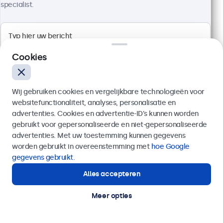
specialist.
Artikelnummer:
10HB9M/U1
100+ stuks beschikbaar
Cookies
High brightness Full HD multi-touch paneel
Aansluitingen: HDMI, DisplayPort, USB-C, VGA
Montage: inbouw, panel mount
Buitenmaat: 260 x 178 x 37 mm
Wij gebruiken cookies en vergelijkbare technologieën voor
websitefunctionaliteit, analyses, personalisatie en
€ 599,00
advertenties. Cookies en advertentie-ID’s kunnen worden
€ 724,79 incl. btw
gebruikt voor gepersonaliseerde en niet-gepersonaliseerde
Verzenden
advertenties. Met uw toestemming kunnen gegevens
Bekijken
In winkelwagen
worden gebruikt in overeenstemming met
hoe Google
Of bel ons op
020 - 700 83 66
gegevens gebruikt
.
Alles accepteren
Hulp of advies nodig?
Direct contact met een specialist.
Meer opties