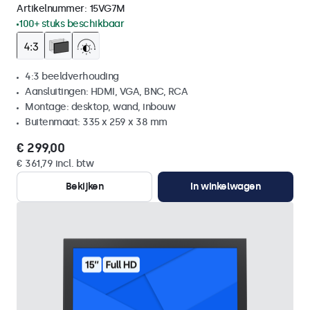
Artikelnummer:
15VG7M
100+ stuks beschikbaar
4:3 beeldverhouding
Aansluitingen: HDMI, VGA, BNC, RCA
Montage: desktop, wand, inbouw
Buitenmaat: 335 x 259 x 38 mm
€ 299,00
€ 361,79 incl. btw
Bekijken
In winkelwagen