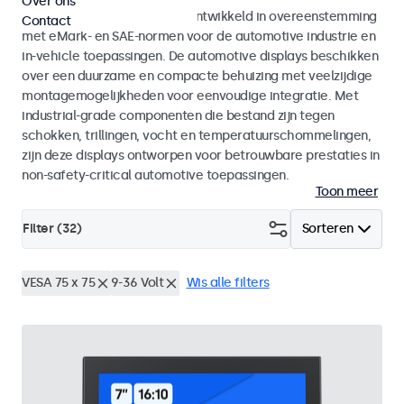
Over ons
Monitoren en touchscreens ontwikkeld in overeenstemming
Contact
met eMark- en SAE-normen voor de automotive industrie en
in-vehicle toepassingen. De automotive displays beschikken
over een duurzame en compacte behuizing met veelzijdige
montagemogelijkheden voor eenvoudige integratie. Met
industrial-grade componenten die bestand zijn tegen
schokken, trillingen, vocht en temperatuurschommelingen,
zijn deze displays ontworpen voor betrouwbare prestaties in
non-safety-critical automotive toepassingen.
Toon meer
Filter (
32
)
Sorteren
VESA 75 x 75
9-36 Volt
Wis alle filters