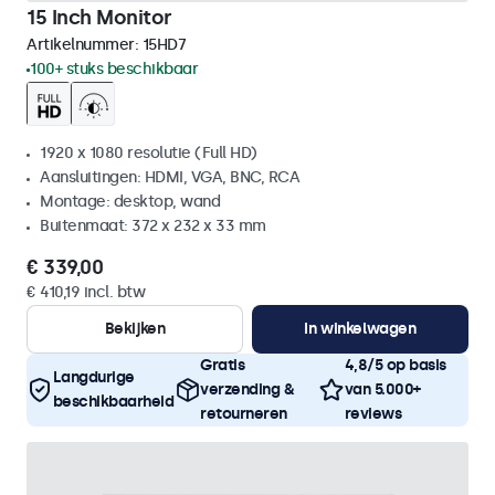
15 Inch Monitor
Artikelnummer:
15HD7
100+ stuks beschikbaar
1920 x 1080 resolutie (Full HD)
Aansluitingen: HDMI, VGA, BNC, RCA
Montage: desktop, wand
Buitenmaat: 372 x 232 x 33 mm
€ 339,00
€ 410,19 incl. btw
Bekijken
In winkelwagen
Gratis
4,8/5 op basis
Langdurige
verzending &
van 5.000+
beschikbaarheid
retourneren
reviews