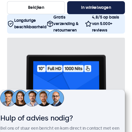
Bekijken
In winkelwagen
Gratis
4,8/5 op basis
Langdurige
verzending &
van 5.000+
beschikbaarheid
retourneren
reviews
Hulp of advies nodig?
Bel ons of stuur een bericht en kom direct in contact met een
10 Inch Touchscreen Metaal (High-Brightness)