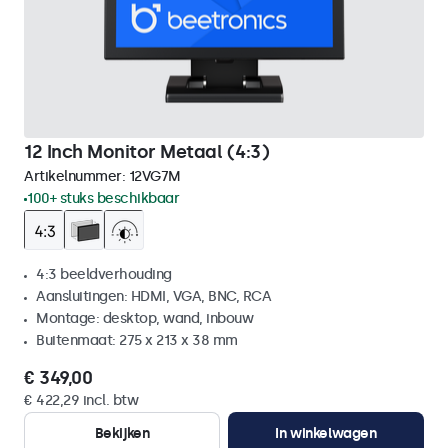
12 Inch Monitor Metaal (4:3)
Artikelnummer:
12VG7M
100+ stuks beschikbaar
4:3 beeldverhouding
Aansluitingen: HDMI, VGA, BNC, RCA
Montage: desktop, wand, inbouw
Buitenmaat: 275 x 213 x 38 mm
€ 349,00
€ 422,29 incl. btw
Bekijken
In winkelwagen