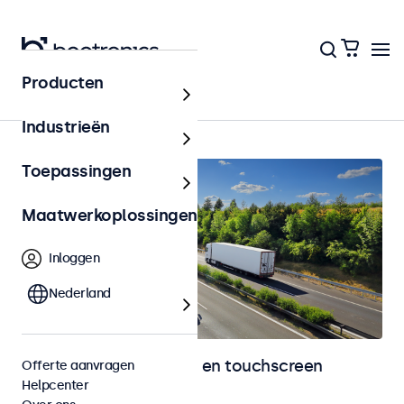
Producten
Home
Industrieën
Toepassingen
Maatwerkoplossingen
Inloggen
Nederland
Automotive monitoren en touchscreen
Offerte aanvragen
Helpcenter
displays