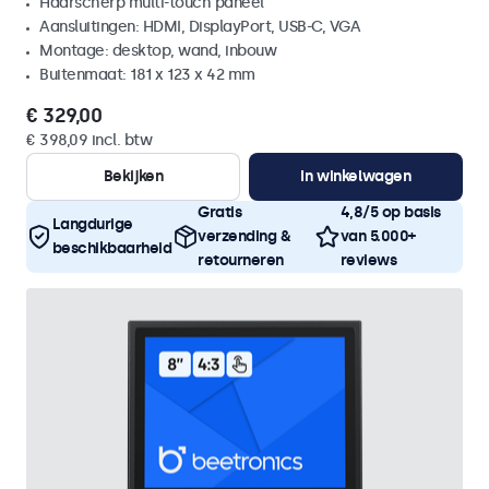
Haarscherp multi-touch paneel
Aansluitingen: HDMI, DisplayPort, USB-C, VGA
Montage: desktop, wand, inbouw
Buitenmaat: 181 x 123 x 42 mm
€ 329,00
€ 398,09 incl. btw
Bekijken
In winkelwagen
Gratis
4,8/5 op basis
Langdurige
verzending &
van 5.000+
beschikbaarheid
retourneren
reviews