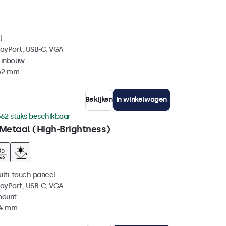
l
layPort, USB-C, VGA
 inbouw
 42 mm
Bekijken
In winkelwagen
62 stuks beschikbaar
 Metaal (High-Brightness)
ulti-touch paneel
layPort, USB-C, VGA
mount
44 mm