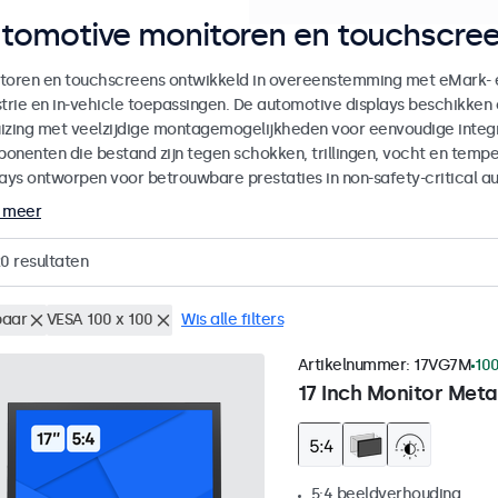
tomotive monitoren en touchscree
toren en touchscreens ontwikkeld in overeenstemming met eMark- 
strie en in-vehicle toepassingen. De automotive displays beschikk
izing met veelzijdige montagemogelijkheden voor eenvoudige integra
onenten die bestand zijn tegen schokken, trillingen, vocht en temp
lays ontworpen voor betrouwbare prestaties in non-safety-critical a
 meer
20
resultaten
aar
VESA 100 x 100
Wis alle filters
Artikelnummer:
17VG7M
100
17 Inch Monitor Meta
5:4 beeldverhouding