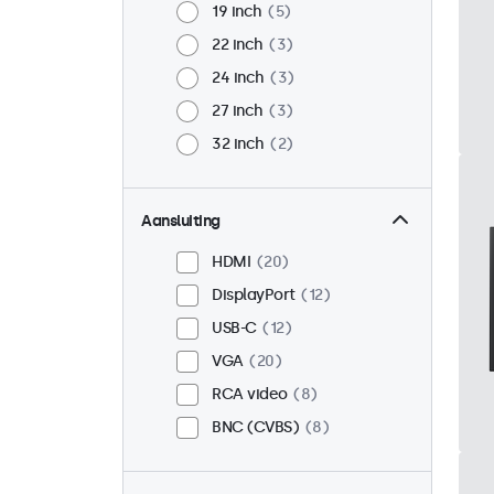
19 inch
5
22 inch
3
24 inch
3
27 inch
3
32 inch
2
Aansluiting
HDMI
20
DisplayPort
12
USB-C
12
VGA
20
RCA video
8
BNC (CVBS)
8