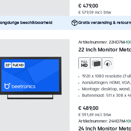
€ 479,00
€ 579,59 incl. btw
angdurige beschikbaarheid
Gratis verzending & retour
Artikelnummer:
22HD7M
10
22 Inch Monitor Met
1920 x 1080 resolutie (Ful
Aansluitingen: HDMI, VGA
Montage: desktop, wand,
Buitenmaat: 511 x 308 x 
€ 489,00
€ 591,69 incl. btw
Artikelnummer:
24HD7M
10
24 Inch Monitor Met