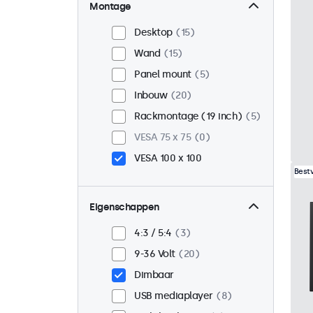
Montage
Desktop
15
Wand
15
Panel mount
5
Inbouw
20
Rackmontage (19 inch)
5
VESA 75 x 75
0
VESA 100 x 100
Best
Eigenschappen
4:3 / 5:4
3
9-36 Volt
20
Dimbaar
USB mediaplayer
8