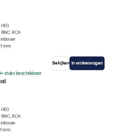
l HD)
, BNC, RCA
 inbouw
41 mm
Bekijken
In winkelwagen
0+ stuks beschikbaar
aal
l HD)
, BNC, RCA
 inbouw
41 mm