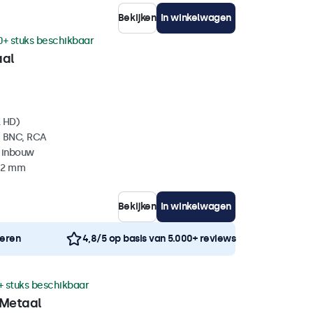
Bekijken
In winkelwagen
0+ stuks beschikbaar
aal
l HD)
, BNC, RCA
 inbouw
 42 mm
Bekijken
In winkelwagen
neren
4,8/5 op basis van 5.000+ reviews
+ stuks beschikbaar
 Metaal