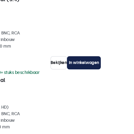
, BNC, RCA
 inbouw
 40 mm
Bekijken
In winkelwagen
0+ stuks beschikbaar
al
l HD)
, BNC, RCA
 inbouw
40 mm