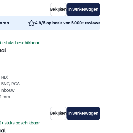
Bekijken
In winkelwagen
neren
4,8/5 op basis van 5.000+ reviews
0+ stuks beschikbaar
aal
l HD)
, BNC, RCA
 inbouw
40 mm
Bekijken
In winkelwagen
0+ stuks beschikbaar
aal