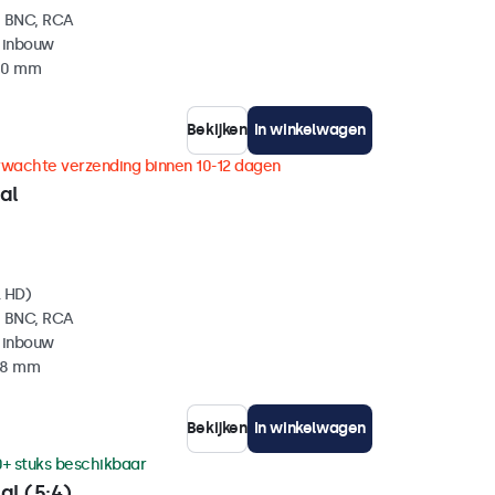
, BNC, RCA
 inbouw
 40 mm
Bekijken
In winkelwagen
rwachte verzending binnen 10-12 dagen
al
l HD)
, BNC, RCA
 inbouw
 38 mm
Bekijken
In winkelwagen
0+ stuks beschikbaar
al (5:4)