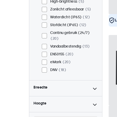
High-brightness
5
Zonlicht afleesbaar
5
Waterdicht (IP65)
12
L
Stofdicht (IP65)
12
Continu gebruik (24/7)
20
Vandaalbestendig
13
EN50155
20
eMark
20
DNV
18
Breedte
Hoogte