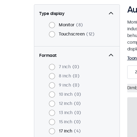
Au
Type display
Moni
Monitor
8
indu
Touchscreen
12
behu
comp
disp
Formaat
Toon
7 inch
0
8 inch
0
9 inch
0
Dimb
10 inch
0
12 inch
0
13 inch
0
15 inch
0
17 inch
4