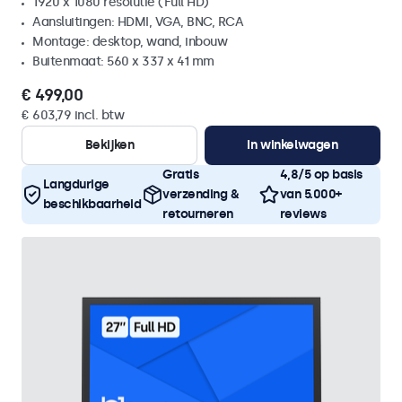
1920 x 1080 resolutie (Full HD)
Aansluitingen: HDMI, VGA, BNC, RCA
Montage: desktop, wand, inbouw
Buitenmaat: 560 x 337 x 41 mm
€ 499,00
€ 603,79 incl. btw
Bekijken
In winkelwagen
Gratis
4,8/5 op basis
Langdurige
verzending &
van 5.000+
beschikbaarheid
retourneren
reviews