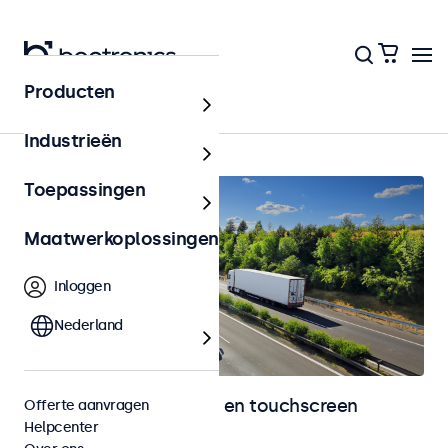
Producten
Home
Industrieën
Toepassingen
Maatwerkoplossingen
Inloggen
Nederland
Automotive monitoren en touchscreen
Offerte aanvragen
Helpcenter
displays