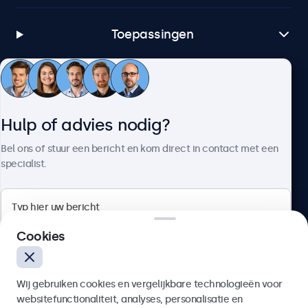
Toepassingen
Klantenservice
Hulp of advies nodig?
Over Beetronics
Bel ons of stuur een bericht en kom direct in contact met een
specialist.
Beetronics
Cookies
Bloemstraat 28, 1016LC Amsterdam, Nederland
Wij gebruiken cookies en vergelijkbare technologieën voor
4.8/5 door 5000+ bedrijven
websitefunctionaliteit, analyses, personalisatie en