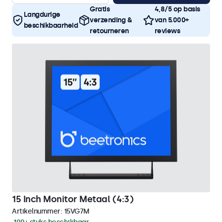
Gratis
4,8/5 op basis
Langdurige
verzending &
van 5.000+
beschikbaarheid
retourneren
reviews
15 Inch Monitor Metaal (4:3)
Artikelnummer:
15VG7M