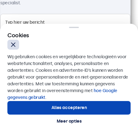
specialist.
Artikelnummer:
24HD7M
100+ stuks beschikbaar
Cookies
1920 x 1080 resolutie (Full HD)
Aansluitingen: HDMI, VGA, BNC, RCA
Montage: desktop, wand, inbouw
Buitenmaat: 560 x 337 x 41 mm
Wij gebruiken cookies en vergelijkbare technologieën voor
websitefunctionaliteit, analyses, personalisatie en
€ 499,00
advertenties. Cookies en advertentie-ID’s kunnen worden
€ 603,79 incl. btw
gebruikt voor gepersonaliseerde en niet-gepersonaliseerde
Verzenden
advertenties. Met uw toestemming kunnen gegevens
Bekijken
In winkelwagen
worden gebruikt in overeenstemming met
hoe Google
Of bel ons op
020 - 700 83 66
gegevens gebruikt
.
Alles accepteren
Hulp of advies nodig?
Direct contact met een specialist.
Meer opties