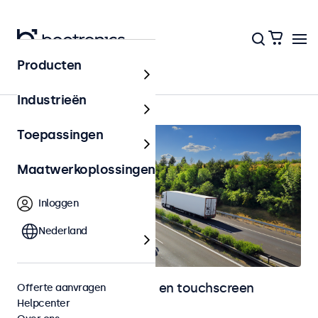
Producten
Home
Industrieën
Toepassingen
Maatwerkoplossingen
Inloggen
Nederland
Automotive monitoren en touchscreen
Offerte aanvragen
Helpcenter
displays