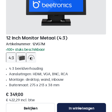
12 Inch Monitor Metaal (4:3)
Artikelnummer:
12VG7M
100+ stuks beschikbaar
4:3 beeldverhouding
Aansluitingen: HDMI, VGA, BNC, RCA
Montage: desktop, wand, inbouw
Buitenmaat: 275 x 213 x 38 mm
€ 349,00
€ 422,29 incl. btw
Bekijken
In winkelwagen