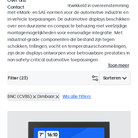
Over ons
Monitoren en touchscreens ontwikkeld in overeenstemming
Contact
met eMark- en SAE-normen voor de automotive industrie en
in-vehicle toepassingen. De automotive displays beschikken
over een duurzame en compacte behuizing met veelzijdige
montagemogelijkheden voor eenvoudige integratie. Met
industrial-grade componenten die bestand zijn tegen
schokken, trillingen, vocht en temperatuurschommelingen,
zijn deze displays ontworpen voor betrouwbare prestaties in
non-safety-critical automotive toepassingen.
Toon meer
Filter (
23
)
Sorteren
BNC (CVBS)
Dimbaar
Wis alle filters