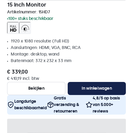
15 Inch Monitor
Artikelnummer:
15HD7
100+ stuks beschikbaar
1920 x 1080 resolutie (Full HD)
Aansluitingen: HDMI, VGA, BNC, RCA
Montage: desktop, wand
Buitenmaat: 372 x 232 x 33 mm
€ 339,00
€ 410,19 incl. btw
Bekijken
In winkelwagen
Gratis
4,8/5 op basis
Langdurige
verzending &
van 5.000+
beschikbaarheid
retourneren
reviews