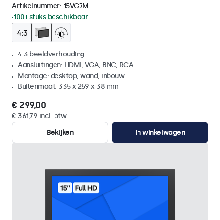
Artikelnummer:
15VG7M
100+ stuks beschikbaar
4:3 beeldverhouding
Aansluitingen: HDMI, VGA, BNC, RCA
Montage: desktop, wand, inbouw
Buitenmaat: 335 x 259 x 38 mm
€ 299,00
€ 361,79 incl. btw
Bekijken
In winkelwagen