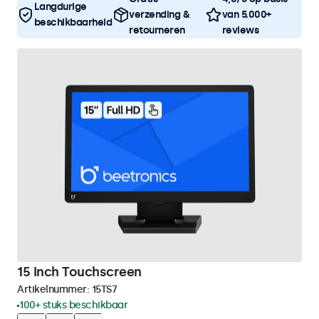
Langdurige
verzending &
van 5.000+
beschikbaarheid
retourneren
reviews
15 Inch Touchscreen
Artikelnummer:
15TS7
100+ stuks beschikbaar