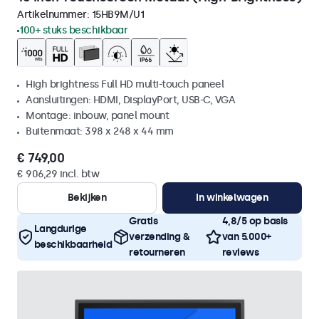
Artikelnummer:
15HB9M/U1
100+ stuks beschikbaar
High brightness Full HD multi-touch paneel
Aansluitingen: HDMI, DisplayPort, USB-C, VGA
Montage: inbouw, panel mount
Buitenmaat: 398 x 248 x 44 mm
€ 749,00
€ 906,29 incl. btw
Bekijken
In winkelwagen
Gratis
4,8/5 op basis
Langdurige
verzending &
van 5.000+
beschikbaarheid
retourneren
reviews