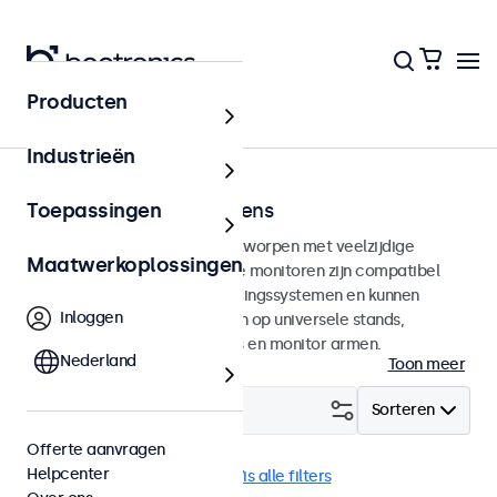
Producten
Home
Industrieën
75mm VESA touchscreens
Toepassingen
75mm VESA touchscreens ontworpen met veelzijdige
Maatwerkoplossingen
montagemogelijkheden. Deze monitoren zijn compatibel
met standaard VESA-bevestigingssystemen en kunnen
Inloggen
daarmee aangesloten worden op universele stands,
plafondhouders, muurbeugels en monitor armen.
Nederland
Toon meer
Filter (
17
)
Sorteren
Offerte aanvragen
Helpcenter
VESA 75 x 75
9-36 Volt
Wis alle filters