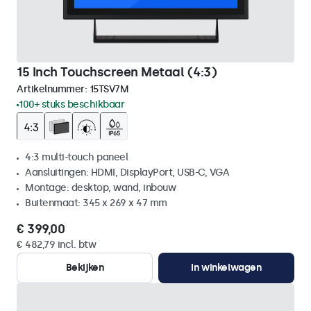
15 Inch Touchscreen Metaal (4:3)
Artikelnummer:
15TSV7M
100+ stuks beschikbaar
4:3 multi-touch paneel
Aansluitingen: HDMI, DisplayPort, USB-C, VGA
Montage: desktop, wand, inbouw
Buitenmaat: 345 x 269 x 47 mm
€ 399,00
€ 482,79 incl. btw
Bekijken
In winkelwagen