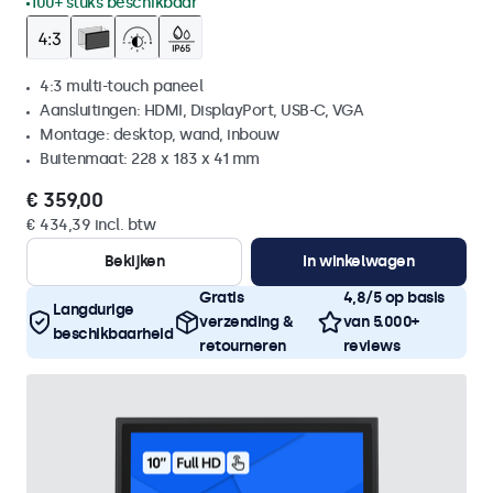
100+ stuks beschikbaar
4:3 multi-touch paneel
Aansluitingen: HDMI, DisplayPort, USB-C, VGA
Montage: desktop, wand, inbouw
Buitenmaat: 228 x 183 x 41 mm
€ 359,00
€ 434,39 incl. btw
Bekijken
In winkelwagen
Gratis
4,8/5 op basis
Langdurige
verzending &
van 5.000+
beschikbaarheid
retourneren
reviews