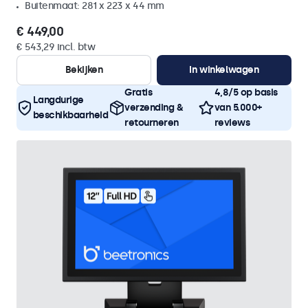
Buitenmaat: 281 x 223 x 44 mm
€ 449,00
€ 543,29 incl. btw
Bekijken
In winkelwagen
Gratis
4,8/5 op basis
Langdurige
verzending &
van 5.000+
beschikbaarheid
retourneren
reviews