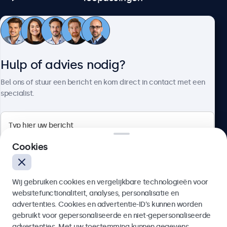
Klantenservice
Hulp of advies nodig?
Over Beetronics
Bel ons of stuur een bericht en kom direct in contact met een
specialist.
Beetronics
Cookies
Bloemstraat 28, 1016LC Amsterdam, Nederland
Wij gebruiken cookies en vergelijkbare technologieën voor
4.8/5 door 5000+ bedrijven
websitefunctionaliteit, analyses, personalisatie en
Nederlands
advertenties. Cookies en advertentie-ID’s kunnen worden
gebruikt voor gepersonaliseerde en niet-gepersonaliseerde
Verzenden
advertenties. Met uw toestemming kunnen gegevens