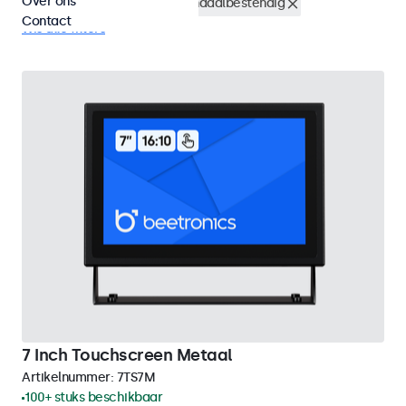
Over ons
Rackmontage (19 inch)
Vandaalbestendig
Contact
Wis alle filters
7 Inch Touchscreen Metaal
Artikelnummer:
7TS7M
100+ stuks beschikbaar