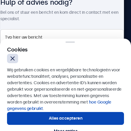
Hulp of advies nodig?
Over Beetronics
Bel ons of stuur een bericht en kom direct in contact met een
specialist.
Beetronics
Cookies
Bloemstraat 28, 1016LC Amsterdam, Nederland
Wij gebruiken cookies en vergelijkbare technologieën voor
4.8/5 door 5000+ bedrijven
websitefunctionaliteit, analyses, personalisatie en
Nederlands
advertenties. Cookies en advertentie-ID’s kunnen worden
gebruikt voor gepersonaliseerde en niet-gepersonaliseerde
Verzenden
advertenties. Met uw toestemming kunnen gegevens
worden gebruikt in overeenstemming met
hoe Google
Of bel ons op
020 - 700 83 66
gegevens gebruikt
.
Alles accepteren
Hulp of advies nodig?
Direct contact met een specialist.