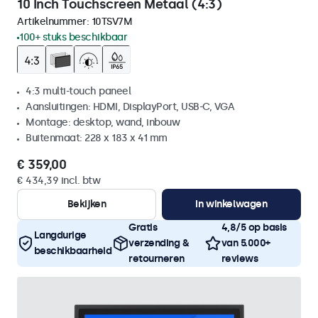
10 Inch Touchscreen Metaal (4:3)
Artikelnummer:
10TSV7M
100+ stuks beschikbaar
4:3 multi-touch paneel
Aansluitingen: HDMI, DisplayPort, USB-C, VGA
Montage: desktop, wand, inbouw
Buitenmaat: 228 x 183 x 41 mm
€ 359,00
€ 434,39 incl. btw
Bekijken
In winkelwagen
Gratis
4,8/5 op basis
Langdurige
verzending &
van 5.000+
beschikbaarheid
retourneren
reviews