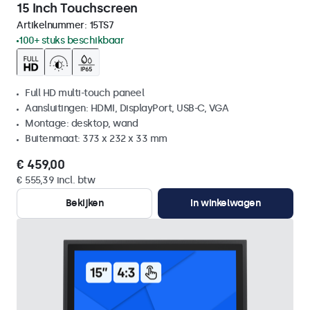
15 Inch Touchscreen
Artikelnummer:
15TS7
100+ stuks beschikbaar
Full HD multi-touch paneel
Aansluitingen: HDMI, DisplayPort, USB-C, VGA
Montage: desktop, wand
Buitenmaat: 373 x 232 x 33 mm
€ 459,00
€ 555,39 incl. btw
Bekijken
In winkelwagen