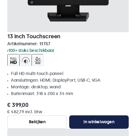
13 Inch Touchscreen
Artikelnummer:
13TS7
100+ stuks beschikbaar
Full HD multi-touch paneel
Aansluitingen: HDMI, DisplayPort, USB-C, VGA
Montage: desktop, wand
Buitenmaat: 318 x 200 x 34 mm
€ 399,00
€ 482,79 incl. btw
Bekijken
In winkelwagen