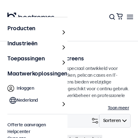
Producten
Home
Industrieën
Rack montage touchscreens
Toepassingen
Rack montage touchscreens speciaal ontwikkeld voor
Maatwerkoplossingen
integratie in 19-inch serverrekken, pelican cases en IT-
omgevingen. Deze touchscreens bieden veelzijdige
Inloggen
aansluitmogelijkheden en zijn geschikt voor continu gebruik.
Ideaal voor datacenters, netwerkbeheer en professionele
Nederland
toepassingen. Lees meer.
Toon meer
Filter (
16
)
Sorteren
Offerte aanvragen
Helpcenter