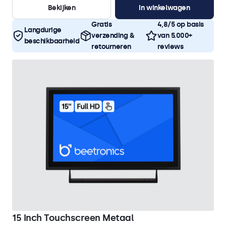
Bekijken
In winkelwagen
Gratis
4,8/5 op basis
Langdurige
verzending &
van 5.000+
beschikbaarheid
retourneren
reviews
15 Inch Touchscreen Metaal