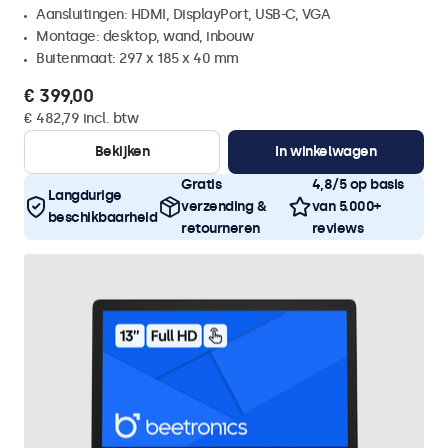
Aansluitingen: HDMI, DisplayPort, USB-C, VGA
Montage: desktop, wand, inbouw
Buitenmaat: 297 x 185 x 40 mm
€ 399,00
€ 482,79 incl. btw
Bekijken
In winkelwagen
Gratis
4,8/5 op basis
Langdurige
verzending &
van 5.000+
beschikbaarheid
retourneren
reviews