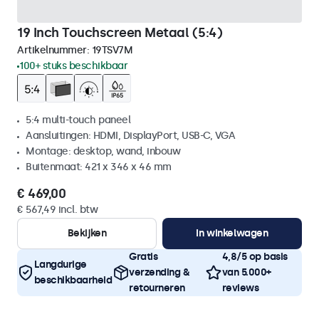
19 Inch Touchscreen Metaal (5:4)
Artikelnummer:
19TSV7M
100+ stuks beschikbaar
5:4 multi-touch paneel
Aansluitingen: HDMI, DisplayPort, USB-C, VGA
Montage: desktop, wand, inbouw
Buitenmaat: 421 x 346 x 46 mm
€ 469,00
€ 567,49 incl. btw
Bekijken
In winkelwagen
Gratis
4,8/5 op basis
Langdurige
verzending &
van 5.000+
beschikbaarheid
retourneren
reviews