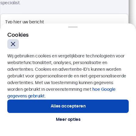
specialist.
Cookies
Wij gebruiken cookies en vergelijkbare technologieën voor
websitefunctionaliteit, analyses, personalisatie en
advertenties. Cookies en advertentie-ID’s kunnen worden
gebruikt voor gepersonaliseerde en niet-gepersonaliseerde
Verzenden
advertenties. Met uw toestemming kunnen gegevens
worden gebruikt in overeenstemming met
hoe Google
24 Inch Touchscreen Metaal (High-
Of bel ons op
020 - 700 83 66
gegevens gebruikt
.
Brightness)
Alles accepteren
Hulp of advies nodig?
Artikelnummer:
24HB9M/U1
Direct contact met een specialist.
51 stuks beschikbaar
Meer opties