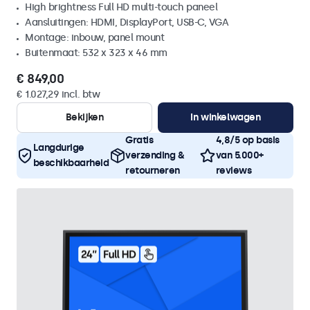
High brightness Full HD multi-touch paneel
Aansluitingen: HDMI, DisplayPort, USB-C, VGA
Montage: inbouw, panel mount
Buitenmaat: 532 x 323 x 46 mm
€ 849,00
€ 1.027,29 incl. btw
Bekijken
In winkelwagen
Gratis
4,8/5 op basis
Langdurige
verzending &
van 5.000+
beschikbaarheid
retourneren
reviews