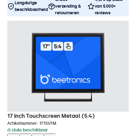
Langdurige
verzending &
van 5.000+
beschikbaarheid
retourneren
reviews
17 Inch Touchscreen Metaal (5:4)
Artikelnummer:
17TSV7M
5 stuks beschikbaar