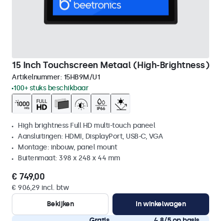
15 Inch Touchscreen Metaal (High-Brightness)
Artikelnummer:
15HB9M/U1
100+ stuks beschikbaar
High brightness Full HD multi-touch paneel
Aansluitingen: HDMI, DisplayPort, USB-C, VGA
Montage: inbouw, panel mount
Buitenmaat: 398 x 248 x 44 mm
€ 749,00
€ 906,29 incl. btw
Bekijken
In winkelwagen
Gratis
4,8/5 op basis