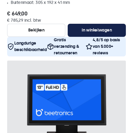
Buitenmaat: 305 x 192 x 41 mm
€ 649,00
€ 785,29 incl. btw
Bekijken
In winkelwagen
Gratis
4,8/5 op basis
Langdurige
verzending &
van 5.000+
beschikbaarheid
retourneren
reviews