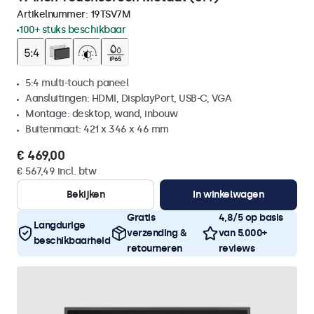
Artikelnummer:
19TSV7M
100+ stuks beschikbaar
5:4 multi-touch paneel
Aansluitingen: HDMI, DisplayPort, USB-C, VGA
Montage: desktop, wand, inbouw
Buitenmaat: 421 x 346 x 46 mm
€ 469,00
€ 567,49 incl. btw
Bekijken
In winkelwagen
Gratis
4,8/5 op basis
Langdurige
verzending &
van 5.000+
beschikbaarheid
retourneren
reviews