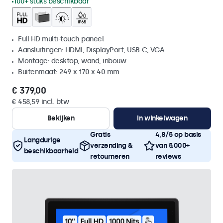
100+ stuks beschikbaar
Full HD multi-touch paneel
Aansluitingen: HDMI, DisplayPort, USB-C, VGA
Montage: desktop, wand, inbouw
Buitenmaat: 249 x 170 x 40 mm
€ 379,00
€ 458,59 incl. btw
Bekijken
In winkelwagen
Gratis
4,8/5 op basis
Langdurige
verzending &
van 5.000+
beschikbaarheid
retourneren
reviews