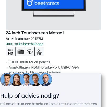
24 Inch Touchscreen Metaal
Artikelnummer:
24TS7M
100+ stuks beschikbaar
Full HD multi-touch paneel
Aansluitingen: HDMI, DisplayPort, USB-C, VGA
Montage: desktop, wand, inbouw
Buitenmaat: 576 x 348 x 45 mm
€ 629,00
€ 761,09 incl. btw
Hulp of advies nodig?
Bekijken
In winkelwagen
Bel ons of stuur een bericht en kom direct in contact met een