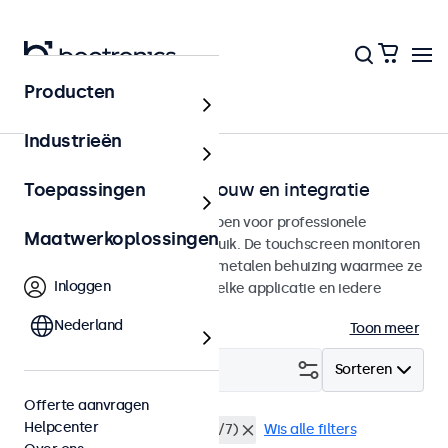
Producten
Home
Industrieën
Touchscreens voor inbouw en integratie
Toepassingen
Inbouw touchscreens ontworpen voor professionele
Maatwerkoplossingen
toepassingen en continu gebruik. De touchscreen monitoren
beschikken over een stevige metalen behuizing waarmee ze
Inloggen
naadloos te integreren zijn in elke applicatie en iedere
omgeving.
Nederland
Toon meer
Filter (
25
)
Sorteren
Offerte aanvragen
Helpcenter
Inbouw
Continu gebruik (24/7)
Wis alle filters