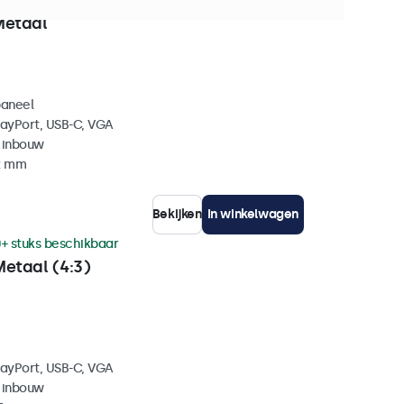
 stuks beschikbaar
Metaal
paneel
layPort, USB-C, VGA
 inbouw
42 mm
Bekijken
In winkelwagen
+ stuks beschikbaar
Metaal (4:3)
layPort, USB-C, VGA
 inbouw