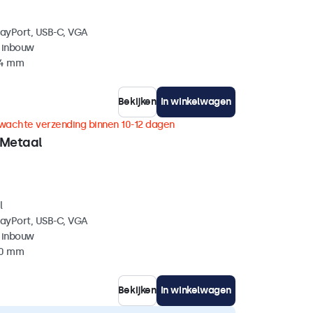
layPort, USB-C, VGA
 inbouw
44 mm
Bekijken
In winkelwagen
wachte verzending binnen 10-12 dagen
 Metaal
l
layPort, USB-C, VGA
 inbouw
40 mm
Bekijken
In winkelwagen