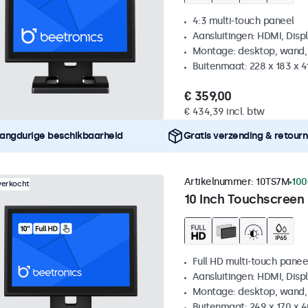
4:3 multi-touch paneel
Aansluitingen: HDMI, Disp
Montage: desktop, wand,
Buitenmaat: 228 x 183 x 
€ 359,00
€ 434,39 incl. btw
angdurige beschikbaarheid
Gratis verzending & retour
Artikelnummer:
10TS7M
100
verkocht
10 Inch Touchscreen
Full HD multi-touch panee
Aansluitingen: HDMI, Disp
Montage: desktop, wand,
Buitenmaat: 249 x 170 x 