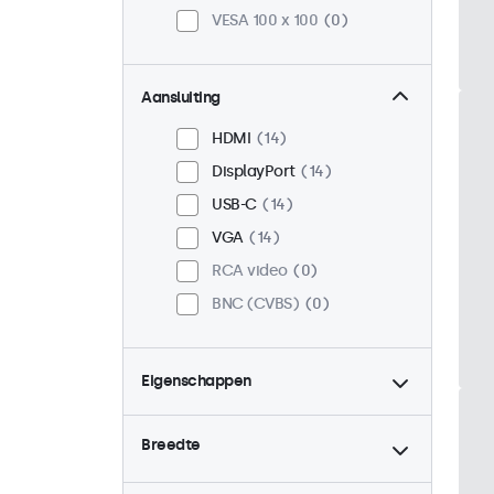
VESA 100 x 100
0
Aansluiting
HDMI
14
DisplayPort
14
USB-C
14
VGA
14
RCA video
0
BNC (CVBS)
0
Eigenschappen
4:3 / 5:4
5
Breedte
9-36 Volt
14
Dimbaar
14