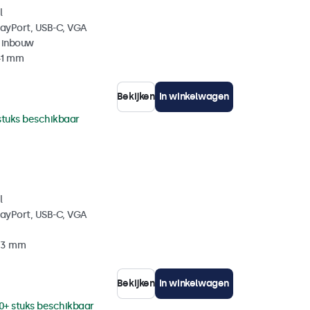
l
layPort, USB-C, VGA
 inbouw
41 mm
Bekijken
In winkelwagen
stuks beschikbaar
l
layPort, USB-C, VGA
 33 mm
Bekijken
In winkelwagen
0+ stuks beschikbaar