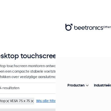
Offer
sktop touchscreens van 7 tot 32 i
top touchscreen monitoren ontworpen met een stevige verstelbare
en een compacte stabiele voetsteun, geven een haarscherp beeld 
hikken over veelzijdige aansluitmogelijkheden.
Producten
Industrieë
4
resultaten
top
VESA 75 x 75
Wis alle filters