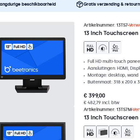
angdurige beschikbaarheid
Gratis verzending & retour
Artikelnummer:
13TS7
Verwa
13 Inch Touchscreen
Full HD multi-touch panee
Aansluitingen: HDMI, Disp
Montage: desktop, wand
Buitenmaat: 318 x 200 x
€ 399,00
€ 482,79 incl. btw
Artikelnummer:
13TS7M
Ver
13 Inch Touchscreen