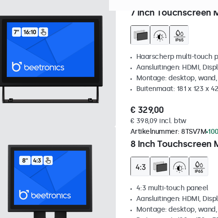
Artikelnummer:
7TS7M
100+
7 Inch Touchscreen 
Haarscherp multi-touch 
Aansluitingen: HDMI, Disp
Montage: desktop, wand,
Buitenmaat: 181 x 123 x 
€ 329,00
€ 398,09 incl. btw
Artikelnummer:
8TSV7M
100
8 Inch Touchscreen 
4:3 multi-touch paneel
Aansluitingen: HDMI, Disp
Montage: desktop, wand,