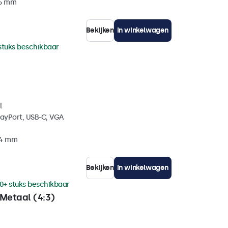
35 mm
Bekijken
In winkelwagen
stuks beschikbaar
l
layPort, USB-C, VGA
34 mm
Bekijken
In winkelwagen
0+ stuks beschikbaar
Metaal (4:3)