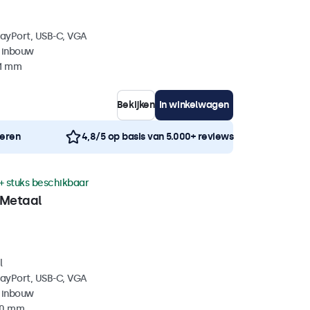
layPort, USB-C, VGA
 inbouw
41 mm
Bekijken
In winkelwagen
neren
4,8/5 op basis van 5.000+ reviews
+ stuks beschikbaar
 Metaal
l
layPort, USB-C, VGA
 inbouw
40 mm