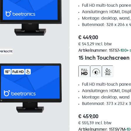
Full HD multi-touch panee
Aansluitingen: HDMI, Disp
Montage: desktop, wand,
Buitenmaat: 328 x 206 x 
€ 449,00
€ 543,29 incl. btw
Artikelnummer:
15TS7
100+ 
verkocht
15 Inch Touchscreen
Full HD multi-touch panee
Aansluitingen: HDMI, Disp
Montage: desktop, wand
Buitenmaat: 373 x 232 x
€ 459,00
€ 555,39 incl. btw
Artikelnummer:
15TSV7M
10