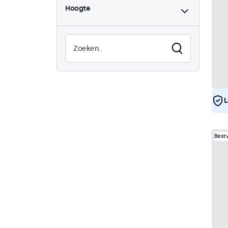
Hoogte
High-brightness
0
Zonlicht afleesbaar
0
Waterdicht (IP65)
14
Stofdicht (IP65)
14
Continu gebruik (24/7)
14
Vandaalbestendig
14
EN50155
14
L
eMark
14
DNV
14
Best