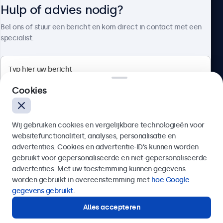
Hulp of advies nodig?
Over Beetronics
Bel ons of stuur een bericht en kom direct in contact met een
specialist.
Beetronics
Cookies
Bloemstraat 28, 1016LC Amsterdam, Nederland
Wij gebruiken cookies en vergelijkbare technologieën voor
4.8/5 door 5000+ bedrijven
websitefunctionaliteit, analyses, personalisatie en
Nederlands
advertenties. Cookies en advertentie-ID’s kunnen worden
gebruikt voor gepersonaliseerde en niet-gepersonaliseerde
Verzenden
advertenties. Met uw toestemming kunnen gegevens
worden gebruikt in overeenstemming met
hoe Google
Of bel ons op
020 - 700 83 66
gegevens gebruikt
.
Alles accepteren
Hulp of advies nodig?
Direct contact met een specialist.