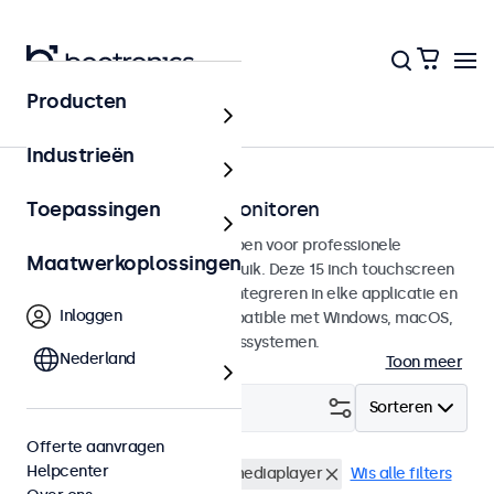
Producten
Touchscreens
Industrieën
15 inch touchscreen monitoren
Toepassingen
15 inch touchscreens ontworpen voor professionele
Maatwerkoplossingen
toepassingen en continu gebruik. Deze 15 inch touchscreen
monitoren zijn eenvoudig te integreren in elke applicatie en
Inloggen
iedere omgeving en zijn compatible met Windows, macOS,
ChromeOS en Linux besturingssystemen.
Nederland
Toon meer
Filter (
0
)
Sorteren
Offerte aanvragen
Helpcenter
15 inch touchscreens
USB mediaplayer
Wis alle filters