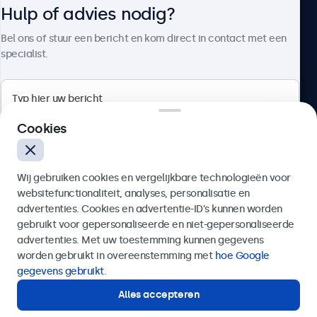
Hulp of advies nodig?
Over Beetronics
Bel ons of stuur een bericht en kom direct in contact met een
specialist.
Beetronics
Cookies
Bloemstraat 28, 1016LC Amsterdam, Nederland
Wij gebruiken cookies en vergelijkbare technologieën voor
4.8/5 door 5000+ bedrijven
websitefunctionaliteit, analyses, personalisatie en
Nederlands
advertenties. Cookies en advertentie-ID’s kunnen worden
gebruikt voor gepersonaliseerde en niet-gepersonaliseerde
Verzenden
advertenties. Met uw toestemming kunnen gegevens
worden gebruikt in overeenstemming met
hoe Google
Of bel ons op
020 - 700 83 66
gegevens gebruikt
.
Alles accepteren
Hulp of advies nodig?
Direct contact met een specialist.