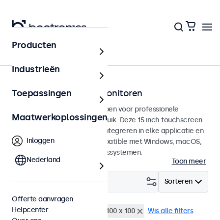
Producten
Touchscreens
Industrieën
15 inch touchscreen monitoren
Toepassingen
15 inch touchscreens ontworpen voor professionele
Maatwerkoplossingen
toepassingen en continu gebruik. Deze 15 inch touchscreen
monitoren zijn eenvoudig te integreren in elke applicatie en
Inloggen
iedere omgeving en zijn compatible met Windows, macOS,
ChromeOS en Linux besturingssystemen.
Nederland
Toon meer
Filter (
0
)
Sorteren
Offerte aanvragen
Helpcenter
15 inch touchscreens
VESA 100 x 100
Wis alle filters