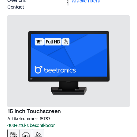
Over ons
VGA
15 inch touchscreens
Wis alle filters
Contact
15 Inch Touchscreen
Artikelnummer:
15TS7
100+ stuks beschikbaar