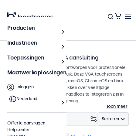
Producten
Home
Industrieën
Touchscreens met VGA aansluiting
Toepassingen
VGA Touchscreen monitoren ontworpen voor professionele
Maatwerkoplossingen
toepassingen en continu gebruik. Deze VGA touchscreens
zijn compatible met Windows, macOS, ChromeOS en Linux
Inloggen
besturingssystemen en beschikken over veelzijdige
montageopties, waarmee ze naadloos te integreren zijn in
Nederland
elke applicatie en iedere omgeving.
Toon meer
Filter (
4
)
Sorteren
Offerte aanvragen
Helpcenter