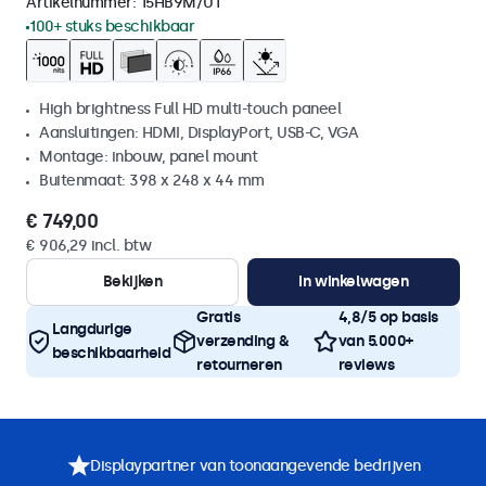
Artikelnummer:
15HB9M/U1
100+ stuks beschikbaar
High brightness Full HD multi-touch paneel
Aansluitingen: HDMI, DisplayPort, USB-C, VGA
Montage: inbouw, panel mount
Buitenmaat: 398 x 248 x 44 mm
€ 749,00
€ 906,29 incl. btw
Bekijken
In winkelwagen
Gratis
4,8/5 op basis
Langdurige
verzending &
van 5.000+
beschikbaarheid
retourneren
reviews
Displaypartner van toonaangevende bedrijven