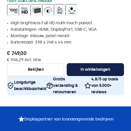
100+ stuks beschikbaar
High brightness Full HD multi-touch paneel
Aansluitingen: HDMI, DisplayPort, USB-C, VGA
Montage: inbouw, panel mount
Buitenmaat: 398 x 248 x 44 mm
€ 749,00
€ 906,29 incl. btw
Bekijken
In winkelwagen
Gratis
4,8/5 op basis
Langdurige
verzending &
van 5.000+
beschikbaarheid
retourneren
reviews
Displaypartner van toonaangevende bedrijven