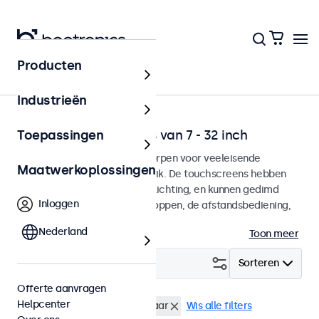
Producten
Touchscreens
Industrieën
Dimbare touchscreens van 7 - 32 inch
Toepassingen
Dimbare touchscreens ontworpen voor veeleisende
Maatwerkoplossingen
omgevingen en continu gebruik. De touchscreens hebben
een dimbare achtergrondverlichting, en kunnen gedimd
Inloggen
worden met de bedieningsknoppen, de afstandsbediening,
of de optionele dimmer.
Nederland
Toon meer
Filter (
4
)
Sorteren
Offerte aanvragen
Helpcenter
15 inch touchscreens
Dimbaar
Wis alle filters