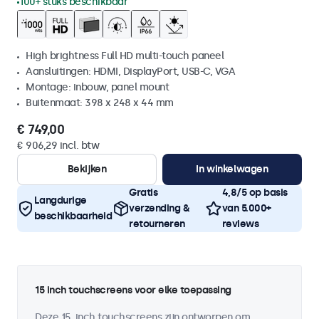
100+ stuks beschikbaar
High brightness Full HD multi-touch paneel
Aansluitingen: HDMI, DisplayPort, USB-C, VGA
Montage: inbouw, panel mount
Buitenmaat: 398 x 248 x 44 mm
€ 749,00
€ 906,29 incl. btw
Bekijken
In winkelwagen
Gratis
4,8/5 op basis
Langdurige
verzending &
van 5.000+
beschikbaarheid
retourneren
reviews
15 inch touchscreens voor elke toepassing
Deze 15 inch touchscreens zijn ontworpen om