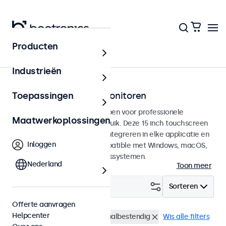
Producten
Touchscreens
Industrieën
15 inch touchscreen monitoren
Toepassingen
15 inch touchscreens ontworpen voor professionele
Maatwerkoplossingen
toepassingen en continu gebruik. Deze 15 inch touchscreen
monitoren zijn eenvoudig te integreren in elke applicatie en
Inloggen
iedere omgeving en zijn compatible met Windows, macOS,
ChromeOS en Linux besturingssystemen.
Nederland
Toon meer
Filter (
4
)
Sorteren
Offerte aanvragen
Helpcenter
15 inch touchscreens
Vandaalbestendig
Wis alle filters