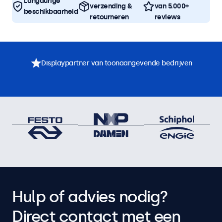
Langdurige
verzending &
van 5.000+
beschikbaarheid
retourneren
reviews
Displaypartner van toonaangevende bedrijven
Hulp of advies nodig?
Direct contact met een