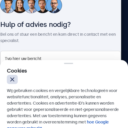
Klantenservice
Hulp of advies nodig?
Over Beetronics
Bel ons of stuur een bericht en kom direct in contact met een
specialist.
Beetronics
Cookies
Bloemstraat 28, 1016LC Amsterdam, Nederland
Wij gebruiken cookies en vergelijkbare technologieën voor
4.8/5 door 5000+ bedrijven
websitefunctionaliteit, analyses, personalisatie en
Nederlands
advertenties. Cookies en advertentie-ID’s kunnen worden
gebruikt voor gepersonaliseerde en niet-gepersonaliseerde
Verzenden
advertenties. Met uw toestemming kunnen gegevens
worden gebruikt in overeenstemming met
hoe Google
Of bel ons op
020 - 700 83 66