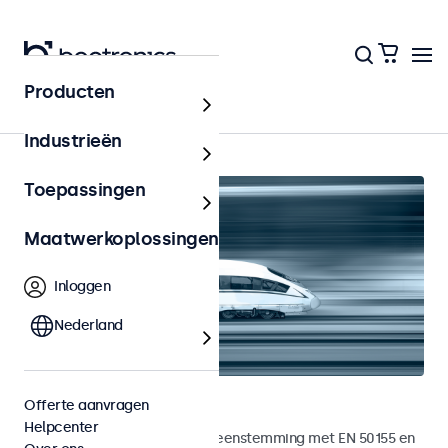
Producten
Home
Industrieën
Toepassingen
Maatwerkoplossingen
Inloggen
Nederland
Railway monitoren
Offerte aanvragen
Helpcenter
Monitoren ontwikkeld in overeenstemming met EN 50155 en