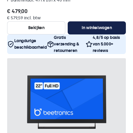
Buitenmaat: 471 x 281 x 40 mm
€ 479,00
€ 579,59 incl. btw
Bekijken
In winkelwagen
Gratis
4,8/5 op basis
Langdurige
verzending &
van 5.000+
beschikbaarheid
retourneren
reviews