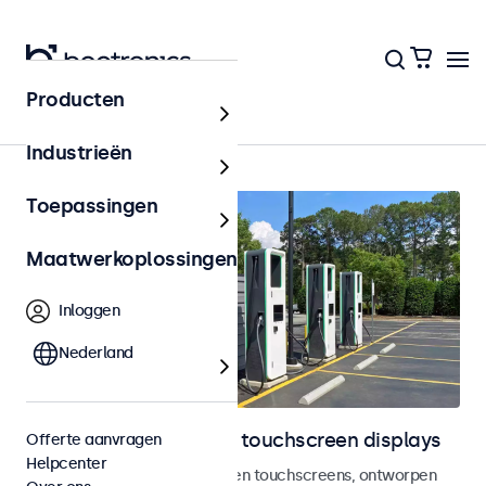
Producten
Home
Industrieën
Toepassingen
Maatwerkoplossingen
Inloggen
Nederland
Outdoor monitoren en touchscreen displays
Offerte aanvragen
Helpcenter
Weersbestendige monitoren en touchscreens, ontworpen