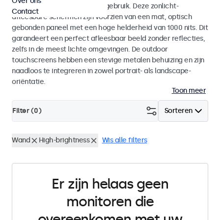
Over ons
voor zowel binnen- als buitengebruik. Deze zonlicht-
Contact
afleesbare schermen zijn voorzien van een mat, optisch
gebonden paneel met een hoge helderheid van 1000 nits. Dit
garandeert een perfect afleesbaar beeld zonder reflecties,
zelfs in de meest lichte omgevingen. De outdoor
touchscreens hebben een stevige metalen behuizing en zijn
naadloos te integreren in zowel portrait- als landscape-
oriëntatie.
Toon meer
Filter (
0
)
Sorteren
Wand
High-brightness
Wis alle filters
Er zijn helaas geen
monitoren die
overeenkomen met uw