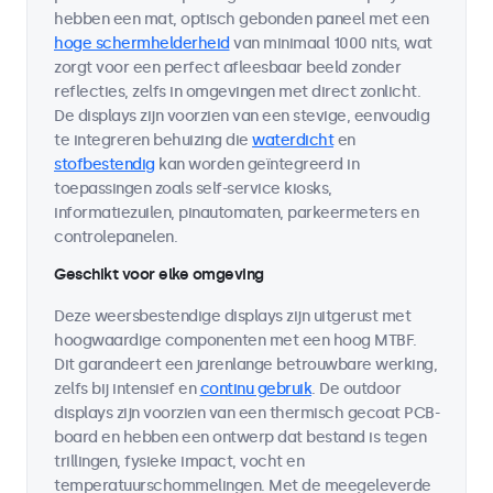
hebben een mat, optisch gebonden paneel met een
hoge schermhelderheid
van minimaal 1000 nits, wat
zorgt voor een perfect afleesbaar beeld zonder
reflecties, zelfs in omgevingen met direct zonlicht.
De displays zijn voorzien van een stevige, eenvoudig
te integreren behuizing die
waterdicht
en
stofbestendig
kan worden geïntegreerd in
toepassingen zoals self-service kiosks,
informatiezuilen, pinautomaten, parkeermeters en
controlepanelen.
Geschikt voor elke omgeving
Deze weersbestendige displays zijn uitgerust met
hoogwaardige componenten met een hoog MTBF.
Dit garandeert een jarenlange betrouwbare werking,
zelfs bij intensief en
continu gebruik
. De outdoor
displays zijn voorzien van een thermisch gecoat PCB-
board en hebben een ontwerp dat bestand is tegen
trillingen, fysieke impact, vocht en
temperatuurschommelingen. Met de meegeleverde