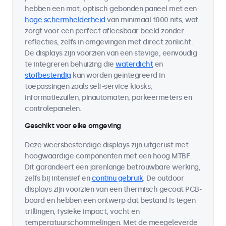
hebben een mat, optisch gebonden paneel met een
hoge schermhelderheid
van minimaal 1000 nits, wat
zorgt voor een perfect afleesbaar beeld zonder
reflecties, zelfs in omgevingen met direct zonlicht.
De displays zijn voorzien van een stevige, eenvoudig
te integreren behuizing die
waterdicht
en
stofbestendig
kan worden geïntegreerd in
toepassingen zoals self-service kiosks,
informatiezuilen, pinautomaten, parkeermeters en
controlepanelen.
Geschikt voor elke omgeving
Deze weersbestendige displays zijn uitgerust met
hoogwaardige componenten met een hoog MTBF.
Dit garandeert een jarenlange betrouwbare werking,
zelfs bij intensief en
continu gebruik
. De outdoor
displays zijn voorzien van een thermisch gecoat PCB-
board en hebben een ontwerp dat bestand is tegen
trillingen, fysieke impact, vocht en
temperatuurschommelingen. Met de meegeleverde