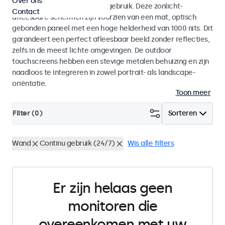
Over ons
voor zowel binnen- als buitengebruik. Deze zonlicht-
Contact
afleesbare schermen zijn voorzien van een mat, optisch
gebonden paneel met een hoge helderheid van 1000 nits. Dit
garandeert een perfect afleesbaar beeld zonder reflecties,
zelfs in de meest lichte omgevingen. De outdoor
touchscreens hebben een stevige metalen behuizing en zijn
naadloos te integreren in zowel portrait- als landscape-
oriëntatie.
Toon meer
Filter (
0
)
Sorteren
Wand
Continu gebruik (24/7)
Wis alle filters
Er zijn helaas geen
monitoren die
overeenkomen met uw