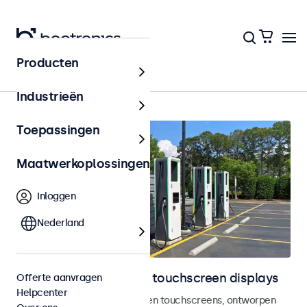
Producten
Home
Industrieën
Toepassingen
Maatwerkoplossingen
Inloggen
Nederland
Outdoor monitoren en touchscreen displays
Offerte aanvragen
Helpcenter
Weersbestendige monitoren en touchscreens, ontworpen