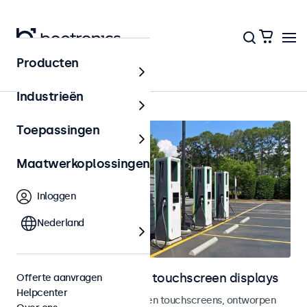
Producten
Home
Industrieën
Toepassingen
Maatwerkoplossingen
Inloggen
Nederland
Outdoor monitoren en touchscreen displays
Offerte aanvragen
Helpcenter
Weersbestendige monitoren en touchscreens, ontworpen