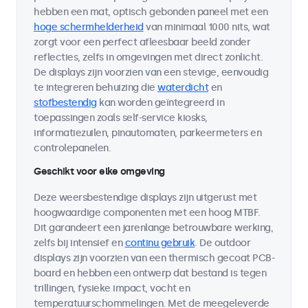
hebben een mat, optisch gebonden paneel met een
hoge schermhelderheid
van minimaal 1000 nits, wat
zorgt voor een perfect afleesbaar beeld zonder
reflecties, zelfs in omgevingen met direct zonlicht.
De displays zijn voorzien van een stevige, eenvoudig
te integreren behuizing die
waterdicht
en
stofbestendig
kan worden geïntegreerd in
toepassingen zoals self-service kiosks,
informatiezuilen, pinautomaten, parkeermeters en
controlepanelen.
Geschikt voor elke omgeving
Deze weersbestendige displays zijn uitgerust met
hoogwaardige componenten met een hoog MTBF.
Dit garandeert een jarenlange betrouwbare werking,
zelfs bij intensief en
continu gebruik
. De outdoor
displays zijn voorzien van een thermisch gecoat PCB-
board en hebben een ontwerp dat bestand is tegen
trillingen, fysieke impact, vocht en
temperatuurschommelingen. Met de meegeleverde