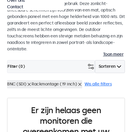
Over ons
voor zowel binnen- als buitengebruik. Deze zonlicht-
Contact
afleesbare schermen zijn voorzien van een mat, optisch
gebonden paneel met een hoge helderheid van 1000 nits. Dit
garandeert een perfect afleesbaar beeld zonder reflecties,
zelfs in de meest lichte omgevingen. De outdoor
touchscreens hebben een stevige metalen behuizing en zijn
naadloos te integreren in zowel portrait- als landscape-
oriëntatie.
Toon meer
Filter (
0
)
Sorteren
BNC (SDI)
Rackmontage (19 inch)
Wis alle filters
Er zijn helaas geen
monitoren die
overeenkomen met uw