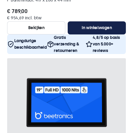
Buitenmaat: 417 x 280 x 44 mm
€ 789,00
€ 954,69 incl. btw
Bekijken
In winkelwagen
Gratis
4,8/5 op basis
Langdurige
verzending &
van 5.000+
beschikbaarheid
retourneren
reviews