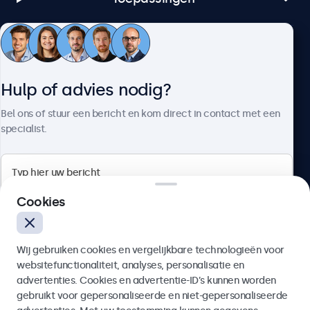
Klantenservice
Hulp of advies nodig?
Over Beetronics
Bel ons of stuur een bericht en kom direct in contact met een
specialist.
Beetronics
Cookies
Bloemstraat 28, 1016LC Amsterdam, Nederland
Wij gebruiken cookies en vergelijkbare technologieën voor
4.8/5 door 5000+ bedrijven
websitefunctionaliteit, analyses, personalisatie en
Nederlands
advertenties. Cookies en advertentie-ID’s kunnen worden
gebruikt voor gepersonaliseerde en niet-gepersonaliseerde
Verzenden