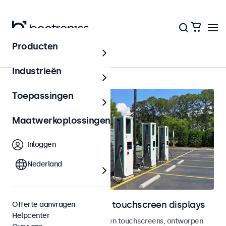
Producten
Home
Industrieën
Toepassingen
Maatwerkoplossingen
Inloggen
Nederland
Outdoor monitoren en touchscreen displays
Offerte aanvragen
Helpcenter
Weersbestendige monitoren en touchscreens, ontworpen