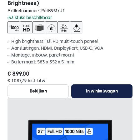
Brightness)
Artikelnummer:
24HB9M/U1
53 stuks beschikbaar
High brightness Full HD multi-touch paneel
Aansluitingen: HDMI, DisplayPort, USB-C, VGA
Montage: inbouw, panel mount
Buitenmaat: 583 x 352 x 51 mm
€ 899,00
€ 1.087,79 incl. btw
Bekijken
In winkelwagen