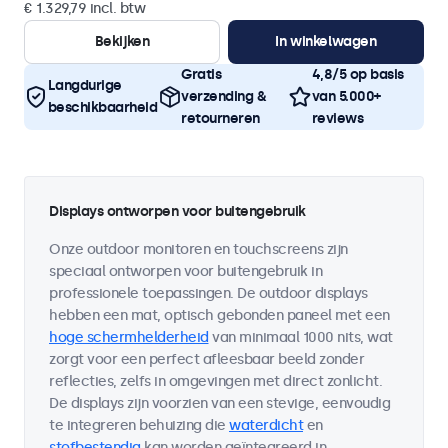
€ 1.329,79 incl. btw
Bekijken
In winkelwagen
Gratis
4,8/5 op basis
Langdurige
verzending &
van 5.000+
beschikbaarheid
retourneren
reviews
Displays ontworpen voor buitengebruik
Onze outdoor monitoren en touchscreens zijn
speciaal ontworpen voor buitengebruik in
professionele toepassingen. De outdoor displays
hebben een mat, optisch gebonden paneel met een
hoge schermhelderheid
van minimaal 1000 nits, wat
zorgt voor een perfect afleesbaar beeld zonder
reflecties, zelfs in omgevingen met direct zonlicht.
De displays zijn voorzien van een stevige, eenvoudig
te integreren behuizing die
waterdicht
en
stofbestendig
kan worden geïntegreerd in