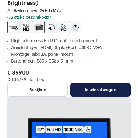
Brightness)
Artikelnummer:
24HB9M/U1
52 stuks beschikbaar
High brightness Full HD multi-touch paneel
Aansluitingen: HDMI, DisplayPort, USB-C, VGA
Montage: inbouw, panel mount
Buitenmaat: 583 x 352 x 51 mm
€ 899,00
€ 1.087,79 incl. btw
Bekijken
In winkelwagen