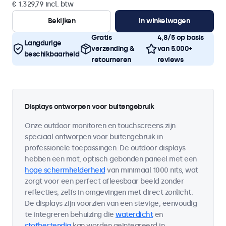
€ 1.329,79 incl. btw
Bekijken
In winkelwagen
Gratis
4,8/5 op basis
Langdurige
verzending &
van 5.000+
beschikbaarheid
retourneren
reviews
Displays ontworpen voor buitengebruik
Onze outdoor monitoren en touchscreens zijn
speciaal ontworpen voor buitengebruik in
professionele toepassingen. De outdoor displays
hebben een mat, optisch gebonden paneel met een
hoge schermhelderheid
van minimaal 1000 nits, wat
zorgt voor een perfect afleesbaar beeld zonder
reflecties, zelfs in omgevingen met direct zonlicht.
De displays zijn voorzien van een stevige, eenvoudig
te integreren behuizing die
waterdicht
en
stofbestendig
kan worden geïntegreerd in