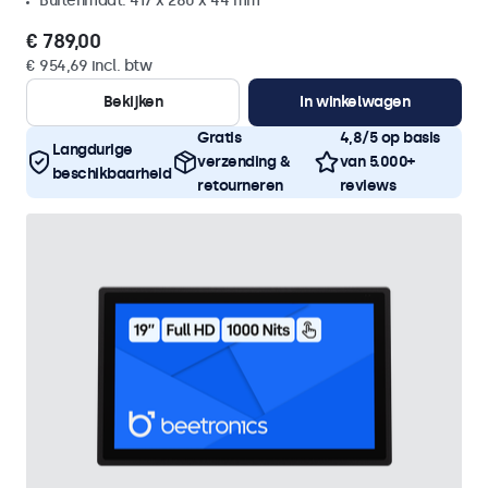
Buitenmaat: 417 x 280 x 44 mm
€ 789,00
€ 954,69 incl. btw
Bekijken
In winkelwagen
Gratis
4,8/5 op basis
Langdurige
verzending &
van 5.000+
beschikbaarheid
retourneren
reviews