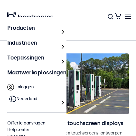
Producten
Home
Industrieën
Toepassingen
Maatwerkoplossingen
Inloggen
Nederland
Outdoor monitoren en touchscreen displays
Offerte aanvragen
Helpcenter
Weersbestendige monitoren en touchscreens, ontworpen