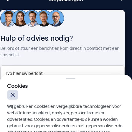
Klantenservice
Hulp of advies nodig?
Over Beetronics
Bel ons of stuur een bericht en kom direct in contact met een
specialist.
Beetronics
Cookies
Bloemstraat 28, 1016LC Amsterdam, Nederland
Wij gebruiken cookies en vergelijkbare technologieën voor
4.8/5 door 5000+ bedrijven
websitefunctionaliteit, analyses, personalisatie en
Nederlands
advertenties. Cookies en advertentie-ID’s kunnen worden
gebruikt voor gepersonaliseerde en niet-gepersonaliseerde
Verzenden