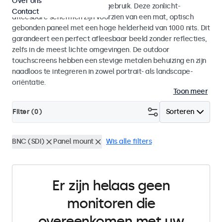
Over ons
voor zowel binnen- als buitengebruik. Deze zonlicht-
Contact
afleesbare schermen zijn voorzien van een mat, optisch
gebonden paneel met een hoge helderheid van 1000 nits. Dit
garandeert een perfect afleesbaar beeld zonder reflecties,
zelfs in de meest lichte omgevingen. De outdoor
touchscreens hebben een stevige metalen behuizing en zijn
naadloos te integreren in zowel portrait- als landscape-
oriëntatie.
Toon meer
Filter (
0
)
Sorteren
BNC (SDI)
Panel mount
Wis alle filters
Er zijn helaas geen
monitoren die
overeenkomen met uw