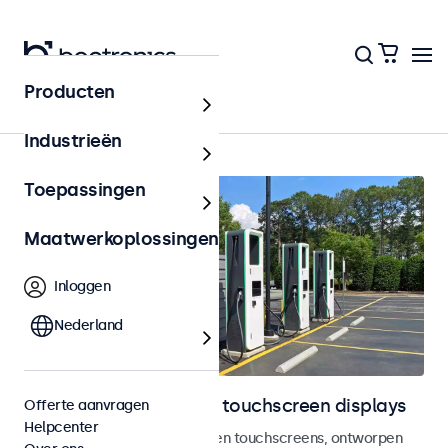
Producten
Home
Industrieën
Toepassingen
Maatwerkoplossingen
Inloggen
Nederland
Outdoor monitoren en touchscreen displays
Offerte aanvragen
Helpcenter
Weersbestendige monitoren en touchscreens, ontworpen