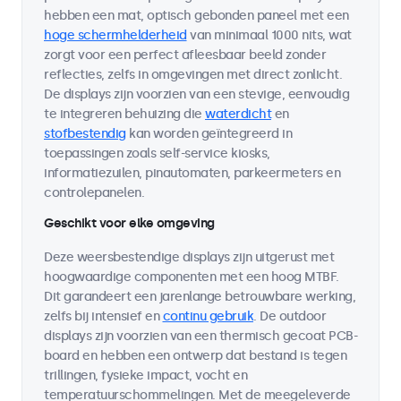
hebben een mat, optisch gebonden paneel met een
hoge schermhelderheid
van minimaal 1000 nits, wat
zorgt voor een perfect afleesbaar beeld zonder
reflecties, zelfs in omgevingen met direct zonlicht.
De displays zijn voorzien van een stevige, eenvoudig
te integreren behuizing die
waterdicht
en
stofbestendig
kan worden geïntegreerd in
toepassingen zoals self-service kiosks,
informatiezuilen, pinautomaten, parkeermeters en
controlepanelen.
Geschikt voor elke omgeving
Deze weersbestendige displays zijn uitgerust met
hoogwaardige componenten met een hoog MTBF.
Dit garandeert een jarenlange betrouwbare werking,
zelfs bij intensief en
continu gebruik
. De outdoor
displays zijn voorzien van een thermisch gecoat PCB-
board en hebben een ontwerp dat bestand is tegen
trillingen, fysieke impact, vocht en
temperatuurschommelingen. Met de meegeleverde