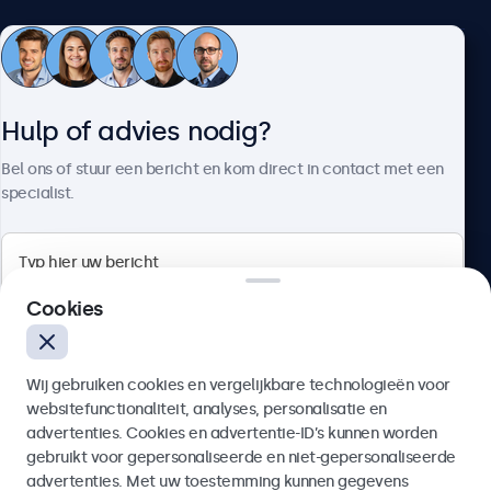
Klantenservice
Hulp of advies nodig?
Over Beetronics
Bel ons of stuur een bericht en kom direct in contact met een
specialist.
Beetronics
Cookies
Bloemstraat 28, 1016LC Amsterdam, Nederland
Wij gebruiken cookies en vergelijkbare technologieën voor
4.8/5 door 5000+ bedrijven
websitefunctionaliteit, analyses, personalisatie en
Nederlands
advertenties. Cookies en advertentie-ID’s kunnen worden
gebruikt voor gepersonaliseerde en niet-gepersonaliseerde
Verzenden
advertenties. Met uw toestemming kunnen gegevens