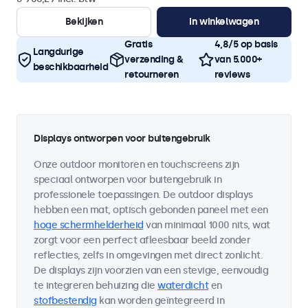
Bekijken
In winkelwagen
Gratis
4,8/5 op basis
Langdurige
verzending &
van 5.000+
beschikbaarheid
retourneren
reviews
Displays ontworpen voor buitengebruik
Onze outdoor monitoren en touchscreens zijn
speciaal ontworpen voor buitengebruik in
professionele toepassingen. De outdoor displays
hebben een mat, optisch gebonden paneel met een
hoge schermhelderheid
van minimaal 1000 nits, wat
zorgt voor een perfect afleesbaar beeld zonder
reflecties, zelfs in omgevingen met direct zonlicht.
De displays zijn voorzien van een stevige, eenvoudig
te integreren behuizing die
waterdicht
en
stofbestendig
kan worden geïntegreerd in