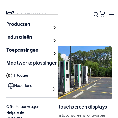
Producten
Outdoor
Industrieën
Toepassingen
Maatwerkoplossingen
Inloggen
Nederland
Outdoor monitoren en touchscreen displays
Offerte aanvragen
Helpcenter
Weersbestendige monitoren en touchscreens, ontworpen