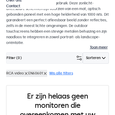
Over ons
voor zowel binnen- als buitengebruik. Deze zonlicht-
Contact
afleesbare schermen zijn voorzien van een mat, optisch
gebonden paneel met een hoge helderheid van 1000 nits. Dit
garandeert een perfect afleesbaar beeld zonder reflecties,
zelfs in de meest lichte omgevingen. De outdoor
touchscreens hebben een stevige metalen behuizing en zijn
naadloos te integreren in zowel portrait- als landscape-
oriëntatie.
Toon meer
Filter (
0
)
Sorteren
RCA video
EN60601
Wis alle filters
Er zijn helaas geen
monitoren die
overeenkomen met uw