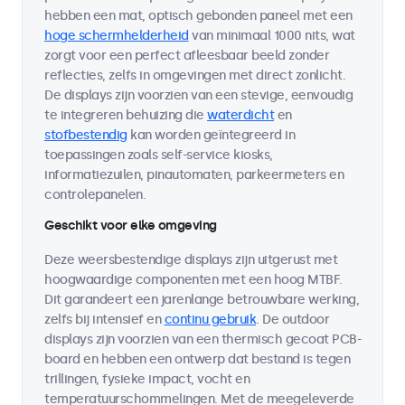
hebben een mat, optisch gebonden paneel met een
hoge schermhelderheid
van minimaal 1000 nits, wat
zorgt voor een perfect afleesbaar beeld zonder
reflecties, zelfs in omgevingen met direct zonlicht.
De displays zijn voorzien van een stevige, eenvoudig
te integreren behuizing die
waterdicht
en
stofbestendig
kan worden geïntegreerd in
toepassingen zoals self-service kiosks,
informatiezuilen, pinautomaten, parkeermeters en
controlepanelen.
Geschikt voor elke omgeving
Deze weersbestendige displays zijn uitgerust met
hoogwaardige componenten met een hoog MTBF.
Dit garandeert een jarenlange betrouwbare werking,
zelfs bij intensief en
continu gebruik
. De outdoor
displays zijn voorzien van een thermisch gecoat PCB-
board en hebben een ontwerp dat bestand is tegen
trillingen, fysieke impact, vocht en
temperatuurschommelingen. Met de meegeleverde