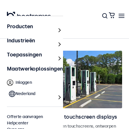
Producten
Home
Industrieën
Toepassingen
Maatwerkoplossingen
Inloggen
Nederland
Outdoor monitoren en touchscreen displays
Offerte aanvragen
Helpcenter
Weersbestendige monitoren en touchscreens, ontworpen