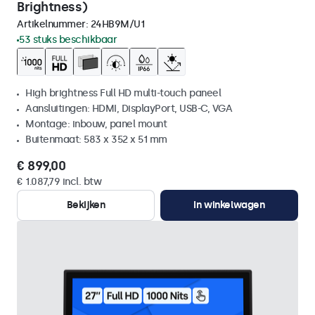
Brightness)
Artikelnummer:
24HB9M/U1
53 stuks beschikbaar
High brightness Full HD multi-touch paneel
Aansluitingen: HDMI, DisplayPort, USB-C, VGA
Montage: inbouw, panel mount
Buitenmaat: 583 x 352 x 51 mm
€ 899,00
€ 1.087,79 incl. btw
Bekijken
In winkelwagen