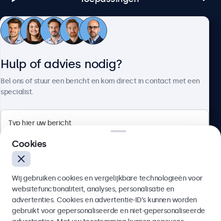
Klantenservice
Hulp of advies nodig?
Over Beetronics
Bel ons of stuur een bericht en kom direct in contact met een
specialist.
Beetronics
Cookies
Bloemstraat 28, 1016LC Amsterdam, Nederland
Wij gebruiken cookies en vergelijkbare technologieën voor
4.8/5 door 5000+ bedrijven
websitefunctionaliteit, analyses, personalisatie en
Nederlands
advertenties. Cookies en advertentie-ID’s kunnen worden
gebruikt voor gepersonaliseerde en niet-gepersonaliseerde
Verzenden