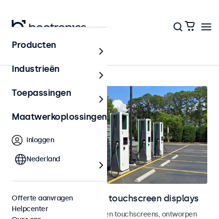
Producten
Home
Industrieën
Toepassingen
Maatwerkoplossingen
Inloggen
Nederland
Outdoor monitoren en touchscreen displays
Offerte aanvragen
Helpcenter
Weersbestendige monitoren en touchscreens, ontworpen