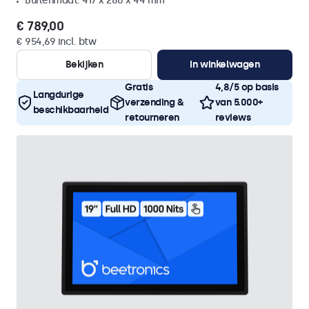
Buitenmaat: 417 x 280 x 44 mm
€ 789,00
€ 954,69 incl. btw
Bekijken
In winkelwagen
Gratis
4,8/5 op basis
Langdurige
verzending &
van 5.000+
beschikbaarheid
retourneren
reviews