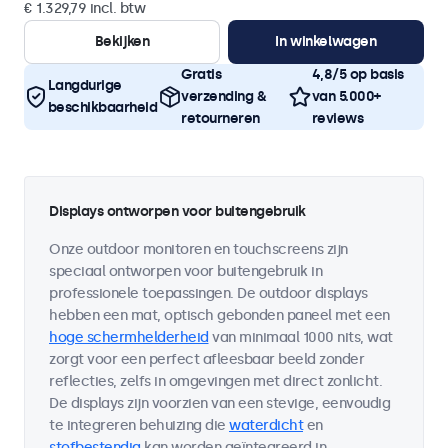
€ 1.329,79 incl. btw
Bekijken
In winkelwagen
Gratis
4,8/5 op basis
Langdurige
verzending &
van 5.000+
beschikbaarheid
retourneren
reviews
Displays ontworpen voor buitengebruik
Onze outdoor monitoren en touchscreens zijn
speciaal ontworpen voor buitengebruik in
professionele toepassingen. De outdoor displays
hebben een mat, optisch gebonden paneel met een
hoge schermhelderheid
van minimaal 1000 nits, wat
zorgt voor een perfect afleesbaar beeld zonder
reflecties, zelfs in omgevingen met direct zonlicht.
De displays zijn voorzien van een stevige, eenvoudig
te integreren behuizing die
waterdicht
en
stofbestendig
kan worden geïntegreerd in