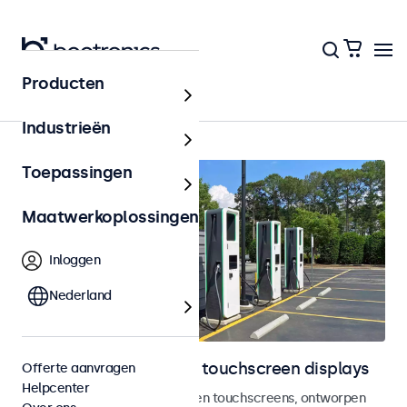
Producten
Home
Industrieën
Toepassingen
Maatwerkoplossingen
Inloggen
Nederland
Outdoor monitoren en touchscreen displays
Offerte aanvragen
Helpcenter
Weersbestendige monitoren en touchscreens, ontworpen