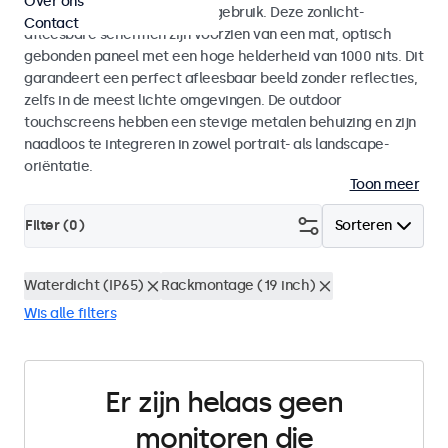
Over ons
voor zowel binnen- als buitengebruik. Deze zonlicht-
Contact
afleesbare schermen zijn voorzien van een mat, optisch
gebonden paneel met een hoge helderheid van 1000 nits. Dit
garandeert een perfect afleesbaar beeld zonder reflecties,
zelfs in de meest lichte omgevingen. De outdoor
touchscreens hebben een stevige metalen behuizing en zijn
naadloos te integreren in zowel portrait- als landscape-
oriëntatie.
Toon meer
Filter (
0
)
Sorteren
Waterdicht (IP65)
Rackmontage (19 inch)
Wis alle filters
Er zijn helaas geen
monitoren die