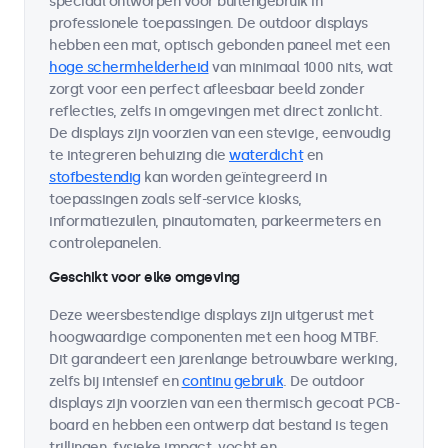
speciaal ontworpen voor buitengebruik in
professionele toepassingen. De outdoor displays
hebben een mat, optisch gebonden paneel met een
hoge schermhelderheid
van minimaal 1000 nits, wat
zorgt voor een perfect afleesbaar beeld zonder
reflecties, zelfs in omgevingen met direct zonlicht.
De displays zijn voorzien van een stevige, eenvoudig
te integreren behuizing die
waterdicht
en
stofbestendig
kan worden geïntegreerd in
toepassingen zoals self-service kiosks,
informatiezuilen, pinautomaten, parkeermeters en
controlepanelen.
Geschikt voor elke omgeving
Deze weersbestendige displays zijn uitgerust met
hoogwaardige componenten met een hoog MTBF.
Dit garandeert een jarenlange betrouwbare werking,
zelfs bij intensief en
continu gebruik
. De outdoor
displays zijn voorzien van een thermisch gecoat PCB-
board en hebben een ontwerp dat bestand is tegen
trillingen, fysieke impact, vocht en