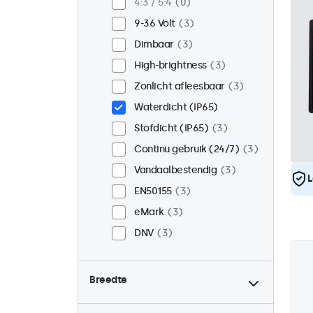
4:3 / 5:4
0
9-36 Volt
3
Dimbaar
3
High-brightness
3
Zonlicht afleesbaar
3
Waterdicht (IP65)
Stofdicht (IP65)
3
Continu gebruik (24/7)
3
Vandaalbestendig
3
L
EN50155
3
eMark
3
DNV
3
Breedte