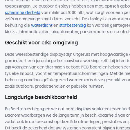
toepassingen. De outdoor displays hebben een mat, optisch ge
schermhelderheid
van minimaal 1000 nits, wat zorgt voor een per
zelfs in omgevingen met direct zonlicht. De displays zijn voorzien
behuizing die
waterdicht
en
stofbestendig
kan worden geïntegreer
kiosks, informatiezuilen, pinautomaten, parkeermeters en contro
Geschikt voor elke omgeving
Deze weersbestendige displays zijn uitgerust met hoogwaardige
garandeert een jarenlange betrouwbare werking, zelfs bij intensi
zijn voorzien van een thermisch gecoat PCB-board en hebben een 
fysieke impact, vocht en temperatuurschommelingen. Met de me
behuizing naadloos geïntegreerd worden en is deze geschikt voo
zoals outdoors, productiehallen of publieke ruimten.
Langdurige beschikbaarheid
Bij Beetronics begrijpen we dat onze displays vaak een essentieel
Daarom waarborgen we de lange termijn beschikbaarheid van on
zodat ook in de toekomst op dezelfde afmetingen, prestaties en
Dit biedt de zekerheid dat uw systemen consistent blijven functio