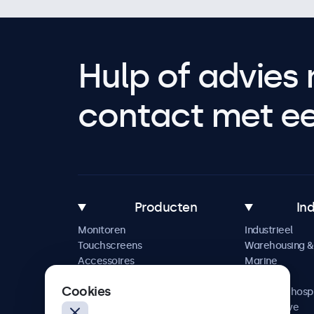
Hulp of advies 
contact met een
Producten
In
Monitoren
Industrieel
Touchscreens
Warehousing & 
Accessoires
Marine
Maatwerkoplossingen
Retail
Cookies
Horeca & hospi
Automotive