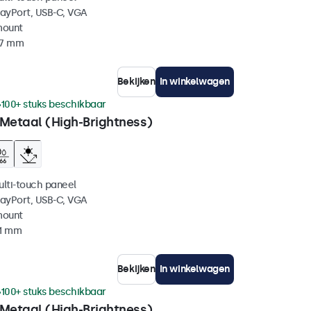
layPort, USB-C, VGA
mount
37 mm
Bekijken
In winkelwagen
100+ stuks beschikbaar
 Metaal (High-Brightness)
ulti-touch paneel
layPort, USB-C, VGA
mount
41 mm
Bekijken
In winkelwagen
100+ stuks beschikbaar
 Metaal (High-Brightness)