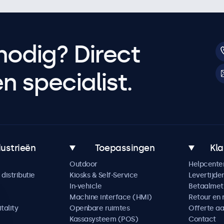
nodig? Direct
 specialist.
dustrieën
Toepassingen
Kla
Outdoor
Helpcente
distributie
Kiosks & Self-Service
Levertijde
In-vehicle
Betaalme
Machine interface (HMI)
Retour en 
tality
Openbare ruimtes
Offerte a
Kassasysteem (POS)
Contact