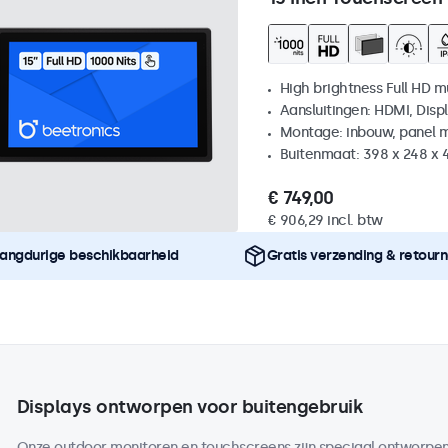
High brightness Full HD m
Aansluitingen: HDMI, Disp
Montage: inbouw, panel 
Buitenmaat: 398 x 248 x
€ 749,00
€ 906,29 incl. btw
angdurige beschikbaarheid
Gratis verzending & retour
Displays ontworpen voor buitengebruik
Onze outdoor monitoren en touchscreens zijn speciaal ontworpen 