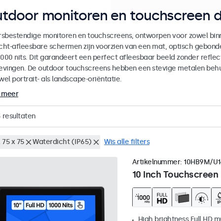
tdoor monitoren en touchscreen d
sbestendige monitoren en touchscreens, ontworpen voor zowel binne
icht-afleesbare schermen zijn voorzien van een mat, optisch gebon
000 nits. Dit garandeert een perfect afleesbaar beeld zonder reflecti
vingen. De outdoor touchscreens hebben een stevige metalen behuiz
wel portrait- als landscape-oriëntatie.
 meer
3
resultaten
 75 x 75
Waterdicht (IP65)
Wis alle filters
Artikelnummer:
10HB9M/U1
10 Inch Touchscreen
High brightness Full HD m