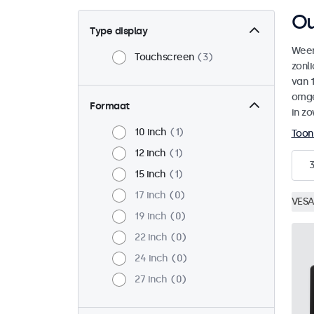
Ou
Type display
Weer
Touchscreen
3
zonl
van 1
omge
Formaat
in zo
10 inch
1
Toon
12 inch
1
15 inch
1
17 inch
0
VESA
19 inch
0
22 inch
0
24 inch
0
27 inch
0