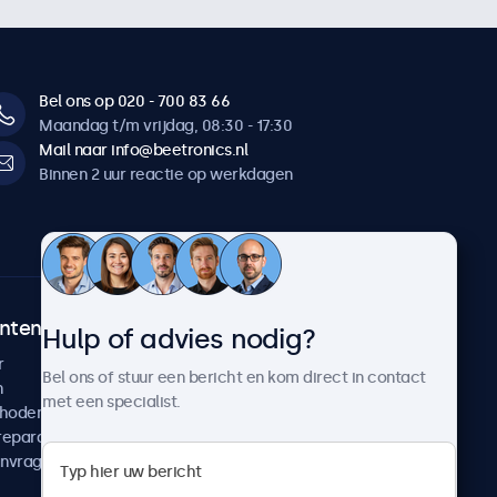
Bel ons op 020 - 700 83 66
Maandag t/m vrijdag, 08:30 - 17:30
Mail naar info@beetronics.nl
Binnen 2 uur reactie op werkdagen
ntenservice
Over Beetronics
Hulp of advies nodig?
r
Klantcases
Bel ons of stuur een bericht en kom direct in contact
n
Nieuws en updates
met een specialist.
thoden
Over ons
reparatie
Werken bij Beetronics
anvragen
Algemene voorwaarden
Privacyverklaring