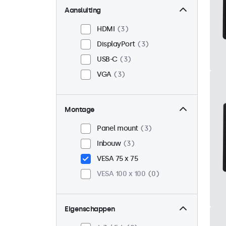
Aansluiting
HDMI
3
DisplayPort
3
USB-C
3
VGA
3
Montage
Panel mount
3
Inbouw
3
VESA 75 x 75
VESA 100 x 100
0
Eigenschappen