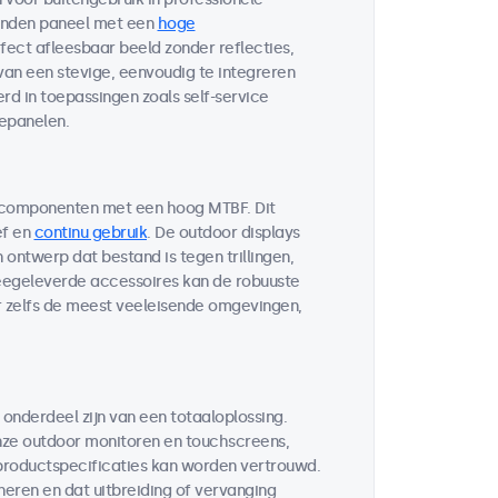
bonden paneel met een
hoge
fect afleesbaar beeld zonder reflecties,
 van een stevige, eenvoudig te integreren
d in toepassingen zoals self-service
lepanelen.
 componenten met een hoog MTBF. Dit
ef en
continu gebruik
. De outdoor displays
ontwerp dat bestand is tegen trillingen,
egeleverde accessoires kan de robuuste
r zelfs de meest veeleisende omgevingen,
 onderdeel zijn van een totaaloplossing.
ze outdoor monitoren en touchscreens,
 productspecificaties kan worden vertrouwd.
neren en dat uitbreiding of vervanging