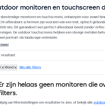
tdoor monitoren en touchscreen d
sbestendige monitoren en touchscreens, ontworpen voor zowel binne
icht-afleesbare schermen zijn voorzien van een mat, optisch gebon
000 nits. Dit garandeert een perfect afleesbaar beeld zonder reflecti
vingen. De outdoor touchscreens hebben een stevige metalen behuiz
wel portrait- als landscape-oriëntatie.
 meer
0
resultaat
I
Wand
Wis alle filters
Er zijn helaas geen monitoren die
filters.
ijzig uw filterinstellingen om resultaten te zien, of bekijk alle
outdoo