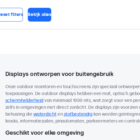
eset filters
Bekijk alles
Displays ontworpen voor buitengebruik
Onze outdoor monitoren en touchscreens zijn speciaal ontworpen 
toepassingen. De outdoor displays hebben een mat, optisch ge
schermhelderheid
van minimaal 1000 nits, wat zorgt voor een per
zelfs in omgevingen met direct zonlicht. De displays zijn voorzien
behuizing die
waterdicht
en
stofbestendig
kan worden geïntegreer
kiosks, informatiezuilen, pinautomaten, parkeermeters en contro
Geschikt voor elke omgeving