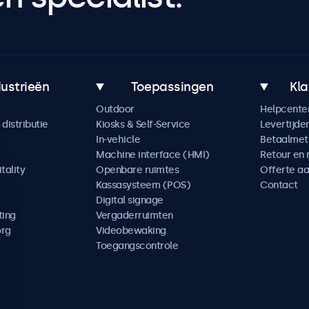
dustrieën
Toepassingen
Kla
Outdoor
Helpcente
distributie
Kiosks & Self-Service
Levertijde
In-vehicle
Betaalme
Machine interface (HMI)
Retour en 
tality
Openbare ruimtes
Offerte a
Kassasysteem (POS)
Contact
Digital signage
ting
Vergaderruimten
org
Videobewaking
Toegangscontrole