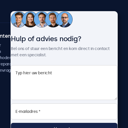
ntenservice
Over Beetronics
Hulp of advies nodig?
r
Klantcases
Bel ons of stuur een bericht en kom direct in contact
n
Nieuws en updates
met een specialist.
thoden
Over ons
reparatie
Werken bij Beetronics
anvragen
Algemene voorwaarden
Privacyverklaring