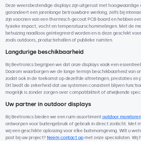
Deze weersbestendige displays zijn uitgerust met hoogwaardige
garandeert een jarenlange betrouwbare werking, zelfs bij intensi
zijn voorzien van een thermisch gecoat PCB-board en hebben een 
fysieke impact, vocht en temperatuurschommelingen. Met de me
behuizing naadloos geïntegreerd worden en is deze geschikt voo
zoals outdoors, productiehallen of publieke ruimten.
Langdurige beschikbaarheid
Bij Beetronics begrijpen we dat onze displays vaak een essentieel
Daarom waarborgen we de lange termijn beschikbaarheid van on
zodat ook in de toekomst op dezelfde afmetingen, prestaties en
Dit biedt de zekerheid dat uw systemen consistent blijven functio
mogelijk is zonder zorgen over compatibiliteit of afwijkende speci
Uw partner in outdoor displays
Bij Beetronics bieden we een ruim assortiment
outdoor monitoren
ontworpen voor buitengebruik of gebruik in direct zonlicht. Met
wij een geschikte oplossing voor elke buitenomgeving. Wilt u we
past bij uw project?
Neem contact op
met onze specialisten. Wij 