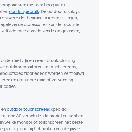
 componenten met een hoog MTBF. Dit
ef en
continu gebruik
. De outdoor displays
ontwerp dat bestand is tegen trillingen,
egeleverde accessoires kan de robuuste
r zelfs de meest veeleisende omgevingen,
 onderdeel zijn van een totaaloplossing.
ze outdoor monitoren en touchscreens,
 productspecificaties kan worden vertrouwd.
neren en dat uitbreiding of vervanging
ficaties.
en
outdoor touchscreens
speciaal
 meer dan 60 verschillende modellen hebben
ten welke monitor of touchscreen het beste
helpen u graag bij het maken van de juiste