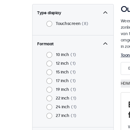
Ou
Type display
Weer
Touchscreen
8
zonl
van 1
omge
Formaat
in zo
10 inch
1
Toon
12 inch
1
15 inch
1
17 inch
1
HDM
19 inch
1
22 inch
1
24 inch
1
27 inch
1
W