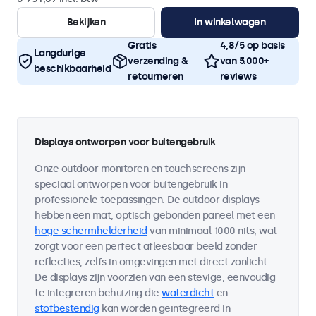
Bekijken
In winkelwagen
Gratis
4,8/5 op basis
Langdurige
verzending &
van 5.000+
beschikbaarheid
retourneren
reviews
Displays ontworpen voor buitengebruik
Onze outdoor monitoren en touchscreens zijn
speciaal ontworpen voor buitengebruik in
professionele toepassingen. De outdoor displays
hebben een mat, optisch gebonden paneel met een
hoge schermhelderheid
van minimaal 1000 nits, wat
zorgt voor een perfect afleesbaar beeld zonder
reflecties, zelfs in omgevingen met direct zonlicht.
De displays zijn voorzien van een stevige, eenvoudig
te integreren behuizing die
waterdicht
en
stofbestendig
kan worden geïntegreerd in