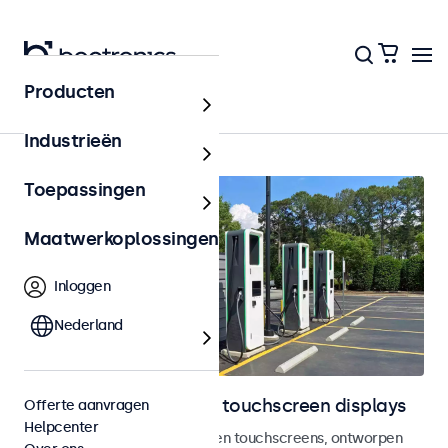
Producten
Home
Industrieën
Toepassingen
Maatwerkoplossingen
Inloggen
Nederland
Outdoor monitoren en touchscreen displays
Offerte aanvragen
Helpcenter
Weersbestendige monitoren en touchscreens, ontworpen