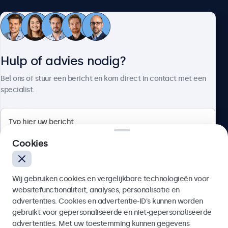
Klantenservice
Hulp of advies nodig?
Over Beetronics
Bel ons of stuur een bericht en kom direct in contact met een
specialist.
Beetronics
Cookies
Bloemstraat 28, 1016LC Amsterdam, Nederland
Wij gebruiken cookies en vergelijkbare technologieën voor
4.8/5 door 5000+ bedrijven
websitefunctionaliteit, analyses, personalisatie en
Nederlands
advertenties. Cookies en advertentie-ID’s kunnen worden
gebruikt voor gepersonaliseerde en niet-gepersonaliseerde
Verzenden
advertenties. Met uw toestemming kunnen gegevens