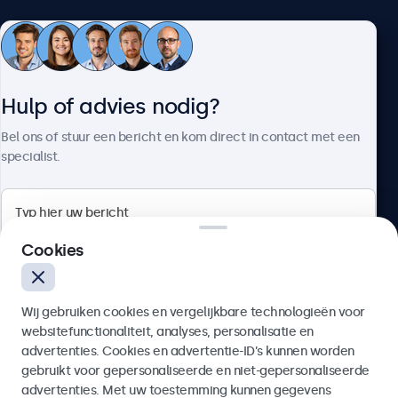
Klantenservice
Hulp of advies nodig?
Over Beetronics
Bel ons of stuur een bericht en kom direct in contact met een
specialist.
Beetronics
Cookies
Bloemstraat 28, 1016LC Amsterdam, Nederland
Wij gebruiken cookies en vergelijkbare technologieën voor
4.8/5 door 5000+ bedrijven
websitefunctionaliteit, analyses, personalisatie en
Nederlands
advertenties. Cookies en advertentie-ID’s kunnen worden
gebruikt voor gepersonaliseerde en niet-gepersonaliseerde
Verzenden
advertenties. Met uw toestemming kunnen gegevens