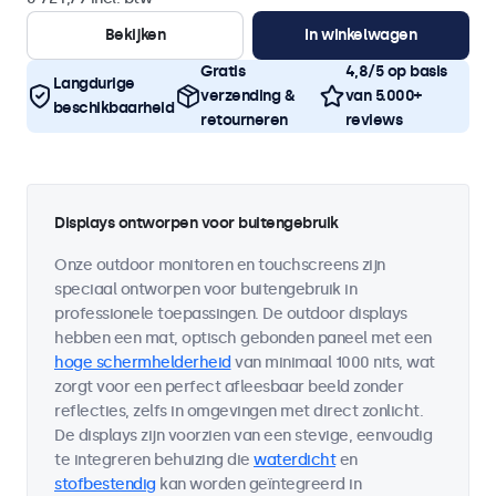
Bekijken
In winkelwagen
Gratis
4,8/5 op basis
Langdurige
verzending &
van 5.000+
beschikbaarheid
retourneren
reviews
Displays ontworpen voor buitengebruik
Onze outdoor monitoren en touchscreens zijn
speciaal ontworpen voor buitengebruik in
professionele toepassingen. De outdoor displays
hebben een mat, optisch gebonden paneel met een
hoge schermhelderheid
van minimaal 1000 nits, wat
zorgt voor een perfect afleesbaar beeld zonder
reflecties, zelfs in omgevingen met direct zonlicht.
De displays zijn voorzien van een stevige, eenvoudig
te integreren behuizing die
waterdicht
en
stofbestendig
kan worden geïntegreerd in