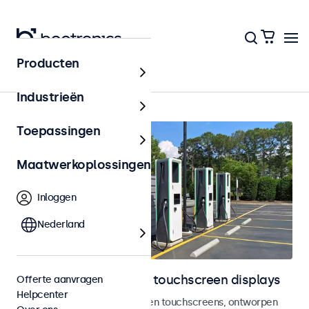
Producten
Home
Industrieën
Toepassingen
Maatwerkoplossingen
Inloggen
Nederland
Outdoor monitoren en touchscreen displays
Offerte aanvragen
Helpcenter
Weersbestendige monitoren en touchscreens, ontworpen