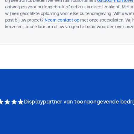
Bij Beetronics bieden we een ruim assortiment
outdoor monitoren
ontworpen voor buitengebruik of gebruik in direct zonlicht. Met
wij een geschikte oplossing voor elke buitenomgeving. Wilt u we
past bij uw project?
Neem contact op
met onze specialisten. Wij 
keuze en staan klaar om al uw vragen te beantwoorden over onze
Displaypartner van toonaangevende bedri