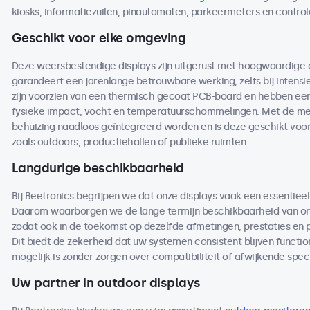
kiosks, informatiezuilen, pinautomaten, parkeermeters en contro
Geschikt voor elke omgeving
Deze weersbestendige displays zijn uitgerust met hoogwaardige
garandeert een jarenlange betrouwbare werking, zelfs bij intensi
zijn voorzien van een thermisch gecoat PCB-board en hebben een 
fysieke impact, vocht en temperatuurschommelingen. Met de me
behuizing naadloos geïntegreerd worden en is deze geschikt voo
zoals outdoors, productiehallen of publieke ruimten.
Langdurige beschikbaarheid
Bij Beetronics begrijpen we dat onze displays vaak een essentieel
Daarom waarborgen we de lange termijn beschikbaarheid van on
zodat ook in de toekomst op dezelfde afmetingen, prestaties en
Dit biedt de zekerheid dat uw systemen consistent blijven functio
mogelijk is zonder zorgen over compatibiliteit of afwijkende speci
Uw partner in outdoor displays