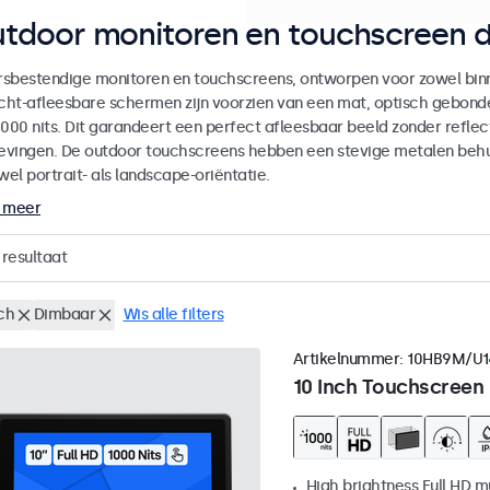
tdoor monitoren en touchscreen d
sbestendige monitoren en touchscreens, ontworpen voor zowel binne
icht-afleesbare schermen zijn voorzien van een mat, optisch gebon
000 nits. Dit garandeert een perfect afleesbaar beeld zonder reflecti
vingen. De outdoor touchscreens hebben een stevige metalen behuiz
wel portrait- als landscape-oriëntatie.
 meer
resultaat
ch
Dimbaar
Wis alle filters
Artikelnummer:
10HB9M/U1
10 Inch Touchscreen
High brightness Full HD m