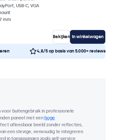
layPort, USB-C, VGA
mount
37 mm
Bekijken
In winkelwagen
neren
4,8/5 op basis van 5.000+ reviews
voor buitengebruik in professionele
bonden paneel met een
hoge
fect afleesbaar beeld zonder reflecties,
 van een stevige, eenvoudig te integreren
d in toepassingen zoals self-service