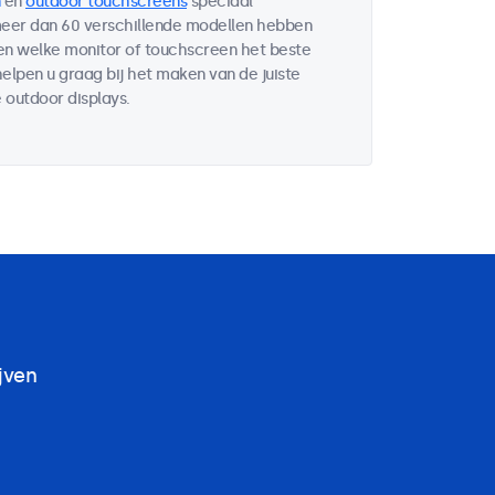
en
outdoor touchscreens
speciaal
 meer dan 60 verschillende modellen hebben
ten welke monitor of touchscreen het beste
helpen u graag bij het maken van de juiste
 outdoor displays.
jven