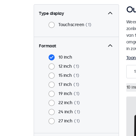
Ou
Type display
Weer
Touchscreen
1
zonl
van 1
omge
Formaat
in zo
10 inch
Toon
12 inch
1
1
15 inch
1
17 inch
1
10 in
19 inch
1
22 inch
1
24 inch
1
27 inch
1