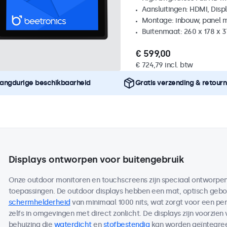
Aansluitingen: HDMI, Disp
Montage: inbouw, panel 
Buitenmaat: 260 x 178 x 
€ 599,00
€ 724,79 incl. btw
angdurige beschikbaarheid
Gratis verzending & retour
Displays ontworpen voor buitengebruik
Onze outdoor monitoren en touchscreens zijn speciaal ontworpen 
toepassingen. De outdoor displays hebben een mat, optisch ge
schermhelderheid
van minimaal 1000 nits, wat zorgt voor een per
zelfs in omgevingen met direct zonlicht. De displays zijn voorzien
behuizing die
waterdicht
en
stofbestendig
kan worden geïntegreer