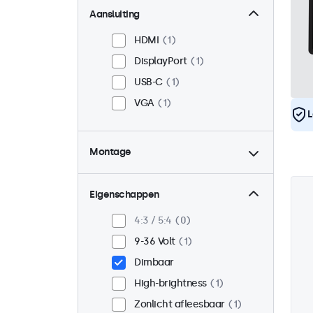
Aansluiting
HDMI
1
DisplayPort
1
USB-C
1
VGA
1
L
Montage
Panel mount
1
Inbouw
1
Eigenschappen
VESA 75 x 75
1
4:3 / 5:4
0
VESA 100 x 100
0
9-36 Volt
1
Dimbaar
High-brightness
1
Zonlicht afleesbaar
1