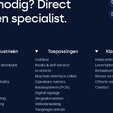
nodig? Direct
 specialist.
dustrieën
Toepassingen
Kla
Outdoor
Helpcente
distributie
Kiosks & Self-Service
Levertijde
In-vehicle
Betaalme
Machine interface (HMI)
Retour en 
tality
Openbare ruimtes
Offerte a
Kassasysteem (POS)
Contact
Digital signage
ting
Vergaderruimten
org
Videobewaking
Toegangscontrole