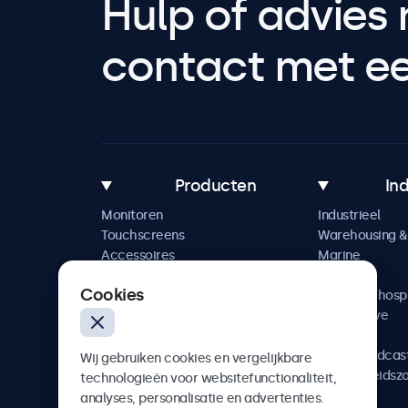
Hulp of advies 
contact met een
Producten
In
Monitoren
Industrieel
Touchscreens
Warehousing & 
Accessoires
Marine
Maatwerkoplossingen
Retail
Cookies
Horeca & hospi
Automotive
Railway
AV & Broadcas
Wij gebruiken cookies en vergelijkbare
Gezondheidsz
technologieën voor websitefunctionaliteit,
analyses, personalisatie en advertenties.