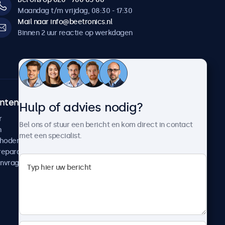
Maandag t/m vrijdag, 08:30 - 17:30
Mail naar info@beetronics.nl
Binnen 2 uur reactie op werkdagen
ntenservice
Over Beetronics
Hulp of advies nodig?
r
Klantcases
Bel ons of stuur een bericht en kom direct in contact
n
Nieuws en updates
met een specialist.
thoden
Over ons
reparatie
Werken bij Beetronics
anvragen
Algemene voorwaarden
Privacyverklaring