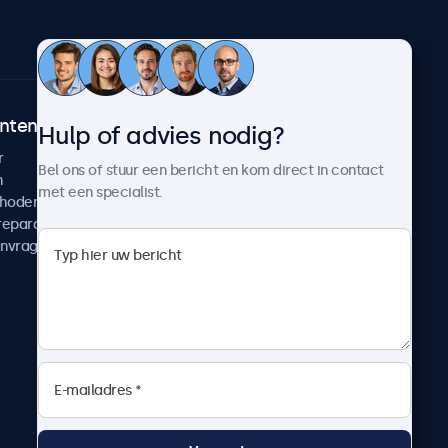
ntenservice
Over Beetronics
Hulp of advies nodig?
r
Klantcases
Bel ons of stuur een bericht en kom direct in contact
n
Nieuws en updates
met een specialist.
thoden
Over ons
reparatie
Werken bij Beetronics
anvragen
Algemene voorwaarden
Privacyverklaring