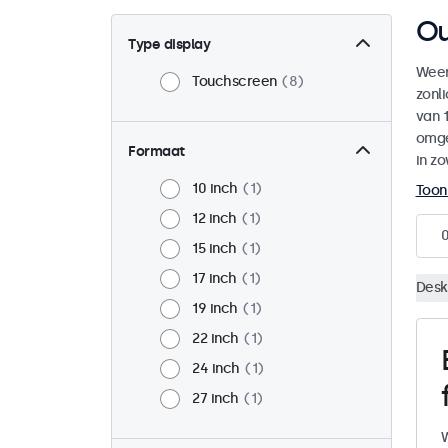
Ou
Type display
Weer
Touchscreen
8
zonl
van 1
omge
Formaat
in zo
10 inch
1
Toon
12 inch
1
15 inch
1
17 inch
1
Desk
19 inch
1
22 inch
1
24 inch
1
27 inch
1
W