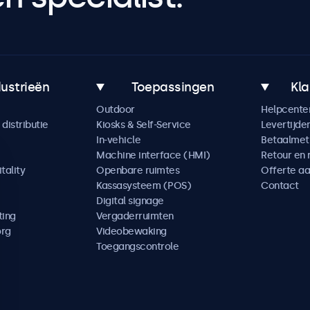
dustrieën
Toepassingen
Kla
Outdoor
Helpcente
distributie
Kiosks & Self-Service
Levertijde
In-vehicle
Betaalme
Machine interface (HMI)
Retour en 
tality
Openbare ruimtes
Offerte a
Kassasysteem (POS)
Contact
Digital signage
ting
Vergaderruimten
org
Videobewaking
Toegangscontrole