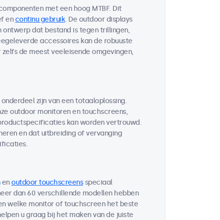
 componenten met een hoog MTBF. Dit
ef en
continu gebruik
. De outdoor displays
ontwerp dat bestand is tegen trillingen,
egeleverde accessoires kan de robuuste
r zelfs de meest veeleisende omgevingen,
 onderdeel zijn van een totaaloplossing.
ze outdoor monitoren en touchscreens,
 productspecificaties kan worden vertrouwd.
neren en dat uitbreiding of vervanging
ficaties.
en
outdoor touchscreens
speciaal
 meer dan 60 verschillende modellen hebben
ten welke monitor of touchscreen het beste
helpen u graag bij het maken van de juiste