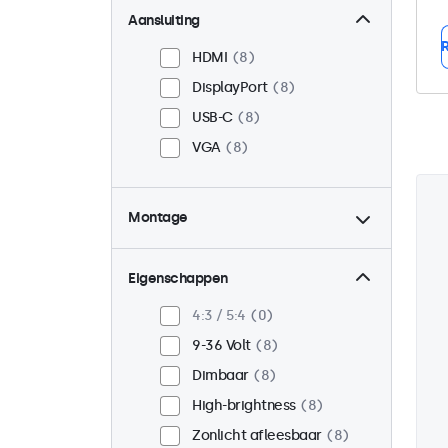
Aansluiting
R
HDMI
8
DisplayPort
8
USB-C
8
VGA
8
Montage
Panel mount
8
Inbouw
8
Eigenschappen
VESA 75 x 75
3
4:3 / 5:4
0
VESA 100 x 100
5
9-36 Volt
8
Dimbaar
8
High-brightness
8
Zonlicht afleesbaar
8