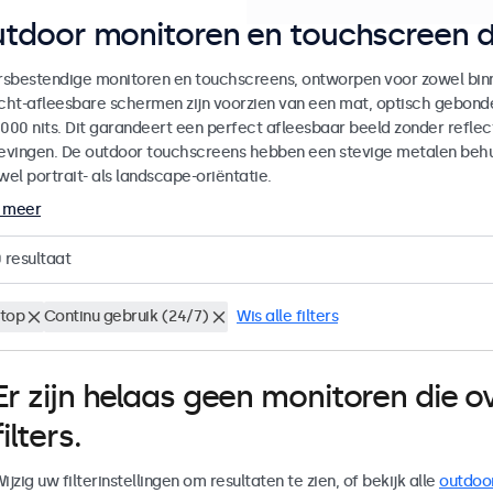
tdoor monitoren en touchscreen d
sbestendige monitoren en touchscreens, ontworpen voor zowel binne
icht-afleesbare schermen zijn voorzien van een mat, optisch gebon
000 nits. Dit garandeert een perfect afleesbaar beeld zonder reflecti
vingen. De outdoor touchscreens hebben een stevige metalen behuiz
wel portrait- als landscape-oriëntatie.
 meer
0
resultaat
top
Continu gebruik (24/7)
Wis alle filters
Er zijn helaas geen monitoren die
filters.
ijzig uw filterinstellingen om resultaten te zien, of bekijk alle
outdoo