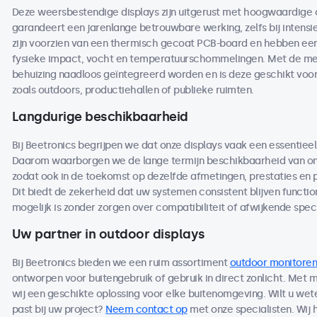
Deze weersbestendige displays zijn uitgerust met hoogwaardige
garandeert een jarenlange betrouwbare werking, zelfs bij intensi
zijn voorzien van een thermisch gecoat PCB-board en hebben een 
fysieke impact, vocht en temperatuurschommelingen. Met de me
behuizing naadloos geïntegreerd worden en is deze geschikt voo
zoals outdoors, productiehallen of publieke ruimten.
Langdurige beschikbaarheid
Bij Beetronics begrijpen we dat onze displays vaak een essentieel
Daarom waarborgen we de lange termijn beschikbaarheid van on
zodat ook in de toekomst op dezelfde afmetingen, prestaties en
Dit biedt de zekerheid dat uw systemen consistent blijven functio
mogelijk is zonder zorgen over compatibiliteit of afwijkende speci
Uw partner in outdoor displays
Bij Beetronics bieden we een ruim assortiment
outdoor monitoren
ontworpen voor buitengebruik of gebruik in direct zonlicht. Met
wij een geschikte oplossing voor elke buitenomgeving. Wilt u we
past bij uw project?
Neem contact op
met onze specialisten. Wij 