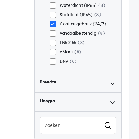
Waterdicht (IP65)
8
Stofdicht (IP65)
8
Continu gebruik (24/7)
Vandaalbestendig
8
EN50155
8
eMark
8
DNV
8
Breedte
Hoogte