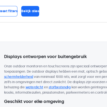
eset filters
Bekijk alles
Displays ontworpen voor buitengebruik
Onze outdoor monitoren en touchscreens zijn speciaal ontworpen 
toepassingen. De outdoor displays hebben een mat, optisch ge
schermhelderheid
van minimaal 1000 nits, wat zorgt voor een per
zelfs in omgevingen met direct zonlicht. De displays zijn voorzien
behuizing die
waterdicht
en
stofbestendig
kan worden geïntegreer
kiosks, informatiezuilen, pinautomaten, parkeermeters en contro
Geschikt voor elke omgeving