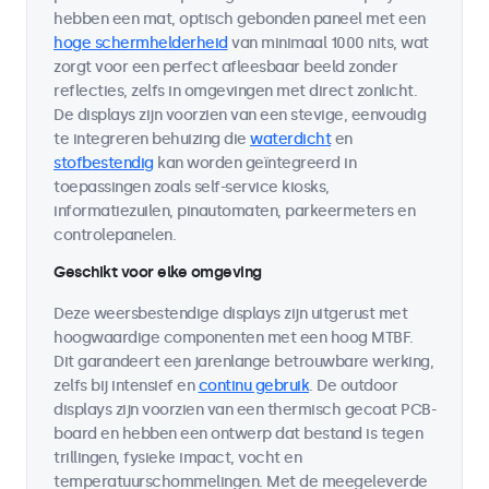
hebben een mat, optisch gebonden paneel met een
hoge schermhelderheid
van minimaal 1000 nits, wat
zorgt voor een perfect afleesbaar beeld zonder
reflecties, zelfs in omgevingen met direct zonlicht.
De displays zijn voorzien van een stevige, eenvoudig
te integreren behuizing die
waterdicht
en
stofbestendig
kan worden geïntegreerd in
toepassingen zoals self-service kiosks,
informatiezuilen, pinautomaten, parkeermeters en
controlepanelen.
Geschikt voor elke omgeving
Deze weersbestendige displays zijn uitgerust met
hoogwaardige componenten met een hoog MTBF.
Dit garandeert een jarenlange betrouwbare werking,
zelfs bij intensief en
continu gebruik
. De outdoor
displays zijn voorzien van een thermisch gecoat PCB-
board en hebben een ontwerp dat bestand is tegen
trillingen, fysieke impact, vocht en
temperatuurschommelingen. Met de meegeleverde