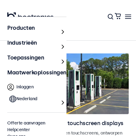
Producten
Home
Industrieën
Toepassingen
Maatwerkoplossingen
Inloggen
Nederland
Outdoor monitoren en touchscreen displays
Offerte aanvragen
Helpcenter
Weersbestendige monitoren en touchscreens, ontworpen