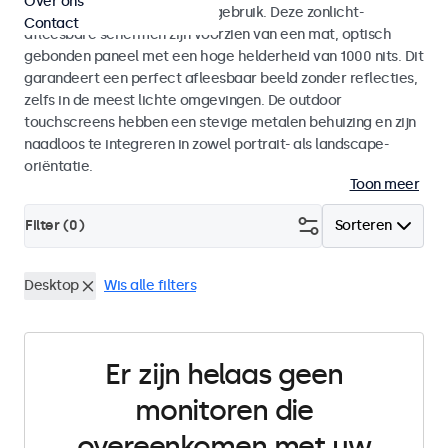
Over ons
voor zowel binnen- als buitengebruik. Deze zonlicht-
Contact
afleesbare schermen zijn voorzien van een mat, optisch
gebonden paneel met een hoge helderheid van 1000 nits. Dit
garandeert een perfect afleesbaar beeld zonder reflecties,
zelfs in de meest lichte omgevingen. De outdoor
touchscreens hebben een stevige metalen behuizing en zijn
naadloos te integreren in zowel portrait- als landscape-
oriëntatie.
Toon meer
Filter (
0
)
Sorteren
Desktop
Wis alle filters
Er zijn helaas geen
monitoren die
overeenkomen met uw