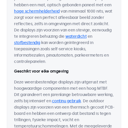
hebben een mat, optisch gebonden paneel met een
hoge schermhelderheid
van minimaal 1000 nits, wat
zorgt voor een perfect afleesbaar beeld zonder
reflecties, zelfs in omgevingen met direct zonlicht.
De displays zijn voorzien van een stevige, eenvoudig
te integreren behuizing die
waterdicht
en
stofbestendig
kan worden geïntegreerd in
toepassingen zoals self-service kiosks,
informatiezuilen, pinautomaten, parkeermeters en
controlepanelen.
Geschikt voor elke omgeving
Deze weersbestendige displays zijn uitgerust met
hoogwaardige componenten met een hoog MTBF.
Dit garandeert een jarenlange betrouwbare werking,
zelfs bij intensief en
continu gebruik
. De outdoor
displays zijn voorzien van een thermisch gecoat PCB-
board en hebben een ontwerp dat bestand is tegen
trillingen, fysieke impact, vocht en
temperatuurschommelingen. Met de meegeleverde