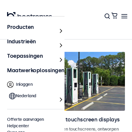
Producten
Outdoor
Industrieën
Toepassingen
Maatwerkoplossingen
Inloggen
Nederland
Outdoor monitoren en touchscreen displays
Offerte aanvragen
Helpcenter
Weersbestendige monitoren en touchscreens, ontworpen