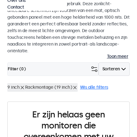
Over ons
voor zowel binnen- als buitengebruik. Deze zonlicht-
Contact
afleesbare schermen zijn voorzien van een mat, optisch
gebonden paneel met een hoge helderheid van 1000 nits. Dit
garandeert een perfect afleesbaar beeld zonder reflecties,
zelfs in de meest lichte omgevingen. De outdoor
touchscreens hebben een stevige metalen behuizing en zijn
naadloos te integreren in zowel portrait- als landscape-
oriëntatie.
Toon meer
Filter (
0
)
Sorteren
9 inch
Rackmontage (19 inch)
Wis alle filters
Er zijn helaas geen
monitoren die
overeenkomen met uw