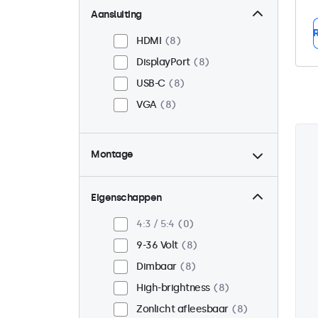
Aansluiting
R
HDMI
8
DisplayPort
8
USB-C
8
VGA
8
Montage
Panel mount
8
Inbouw
8
Eigenschappen
VESA 75 x 75
3
4:3 / 5:4
0
VESA 100 x 100
5
9-36 Volt
8
Dimbaar
8
High-brightness
8
Zonlicht afleesbaar
8