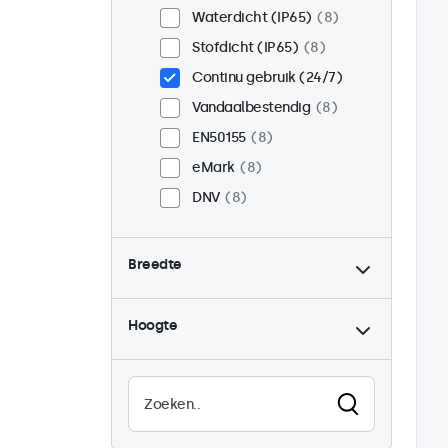
Waterdicht (IP65)
8
Stofdicht (IP65)
8
Continu gebruik (24/7)
Vandaalbestendig
8
EN50155
8
eMark
8
DNV
8
Breedte
Hoogte