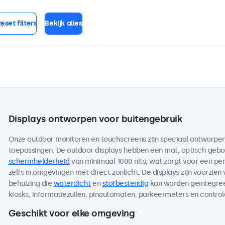
eset filters
Bekijk alles
Displays ontworpen voor buitengebruik
Onze outdoor monitoren en touchscreens zijn speciaal ontworpen 
toepassingen. De outdoor displays hebben een mat, optisch ge
schermhelderheid
van minimaal 1000 nits, wat zorgt voor een per
zelfs in omgevingen met direct zonlicht. De displays zijn voorzien
behuizing die
waterdicht
en
stofbestendig
kan worden geïntegreer
kiosks, informatiezuilen, pinautomaten, parkeermeters en contro
Geschikt voor elke omgeving