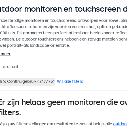
tdoor monitoren en touchscreen d
sbestendige monitoren en touchscreens, ontworpen voor zowel binne
icht-afleesbare schermen zijn voorzien van een mat, optisch gebon
000 nits. Dit garandeert een perfect afleesbaar beeld zonder reflecti
vingen. De outdoor touchscreens hebben een stevige metalen behuiz
wel portrait- als landscape-oriëntatie.
 meer
0
resultaat
ch
Continu gebruik (24/7)
Wis alle filters
Er zijn helaas geen monitoren die
filters.
ijzig uw filterinstellingen om resultaten te zien, of bekijk alle
outdoo