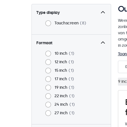
Ou
Type display
Weer
Touchscreen
8
zonl
van 1
omge
Formaat
in zo
10 inch
1
Toon
12 inch
1
15 inch
1
17 inch
1
9 in
19 inch
1
22 inch
1
24 inch
1
27 inch
1
W