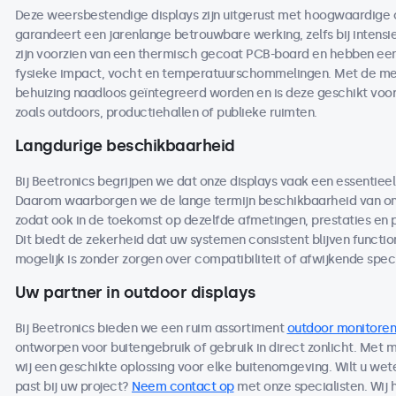
Deze weersbestendige displays zijn uitgerust met hoogwaardige
garandeert een jarenlange betrouwbare werking, zelfs bij intensi
zijn voorzien van een thermisch gecoat PCB-board en hebben een 
fysieke impact, vocht en temperatuurschommelingen. Met de me
behuizing naadloos geïntegreerd worden en is deze geschikt voo
zoals outdoors, productiehallen of publieke ruimten.
Langdurige beschikbaarheid
Bij Beetronics begrijpen we dat onze displays vaak een essentieel
Daarom waarborgen we de lange termijn beschikbaarheid van on
zodat ook in de toekomst op dezelfde afmetingen, prestaties en
Dit biedt de zekerheid dat uw systemen consistent blijven functio
mogelijk is zonder zorgen over compatibiliteit of afwijkende speci
Uw partner in outdoor displays
Bij Beetronics bieden we een ruim assortiment
outdoor monitoren
ontworpen voor buitengebruik of gebruik in direct zonlicht. Met
wij een geschikte oplossing voor elke buitenomgeving. Wilt u we
past bij uw project?
Neem contact op
met onze specialisten. Wij 