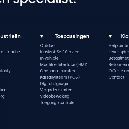
dustrieën
Toepassingen
Kla
Outdoor
Helpcente
distributie
Kiosks & Self-Service
Levertijde
In-vehicle
Betaalme
Machine interface (HMI)
Retour en 
tality
Openbare ruimtes
Offerte a
Kassasysteem (POS)
Contact
Digital signage
ting
Vergaderruimten
org
Videobewaking
Toegangscontrole