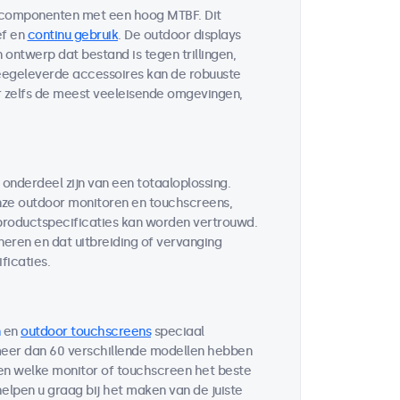
 componenten met een hoog MTBF. Dit
ef en
continu gebruik
. De outdoor displays
ontwerp dat bestand is tegen trillingen,
egeleverde accessoires kan de robuuste
r zelfs de meest veeleisende omgevingen,
 onderdeel zijn van een totaaloplossing.
ze outdoor monitoren en touchscreens,
 productspecificaties kan worden vertrouwd.
neren en dat uitbreiding of vervanging
ficaties.
en
outdoor touchscreens
speciaal
 meer dan 60 verschillende modellen hebben
ten welke monitor of touchscreen het beste
helpen u graag bij het maken van de juiste