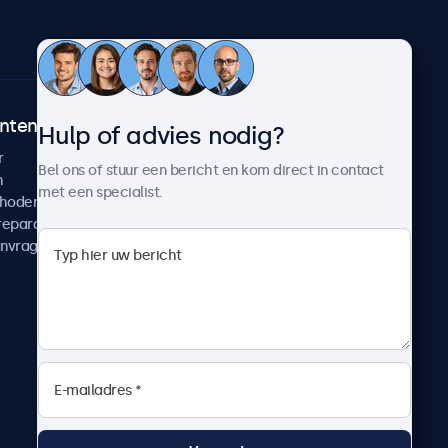
ntenservice
Over Beetronics
Hulp of advies nodig?
r
Klantcases
Bel ons of stuur een bericht en kom direct in contact
n
Nieuws en updates
met een specialist.
thoden
Over ons
reparatie
Werken bij Beetronics
anvragen
Algemene voorwaarden
Privacyverklaring