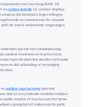
 componenten met een hoog MTBF. Dit
ef en
continu gebruik
. De outdoor displays
ontwerp dat bestand is tegen trillingen,
egeleverde accessoires kan de robuuste
r zelfs de meest veeleisende omgevingen,
 onderdeel zijn van een totaaloplossing.
ze outdoor monitoren en touchscreens,
 productspecificaties kan worden vertrouwd.
neren en dat uitbreiding of vervanging
ficaties.
en
outdoor touchscreens
speciaal
 meer dan 60 verschillende modellen hebben
ten welke monitor of touchscreen het beste
helpen u graag bij het maken van de juiste