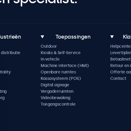
dustrieën
Toepassingen
Kla
Outdoor
Helpcente
distributie
Kiosks & Self-Service
Levertijde
In-vehicle
Betaalme
Machine interface (HMI)
Retour en 
tality
Openbare ruimtes
Offerte a
Kassasysteem (POS)
Contact
Digital signage
ting
Vergaderruimten
org
Videobewaking
Toegangscontrole