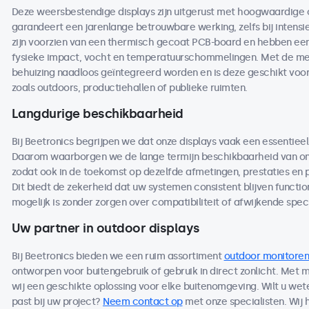
Deze weersbestendige displays zijn uitgerust met hoogwaardige
garandeert een jarenlange betrouwbare werking, zelfs bij intensi
zijn voorzien van een thermisch gecoat PCB-board en hebben een 
fysieke impact, vocht en temperatuurschommelingen. Met de me
behuizing naadloos geïntegreerd worden en is deze geschikt voo
zoals outdoors, productiehallen of publieke ruimten.
Langdurige beschikbaarheid
Bij Beetronics begrijpen we dat onze displays vaak een essentieel
Daarom waarborgen we de lange termijn beschikbaarheid van on
zodat ook in de toekomst op dezelfde afmetingen, prestaties en
Dit biedt de zekerheid dat uw systemen consistent blijven functio
mogelijk is zonder zorgen over compatibiliteit of afwijkende speci
Uw partner in outdoor displays
Bij Beetronics bieden we een ruim assortiment
outdoor monitoren
ontworpen voor buitengebruik of gebruik in direct zonlicht. Met
wij een geschikte oplossing voor elke buitenomgeving. Wilt u we
past bij uw project?
Neem contact op
met onze specialisten. Wij 