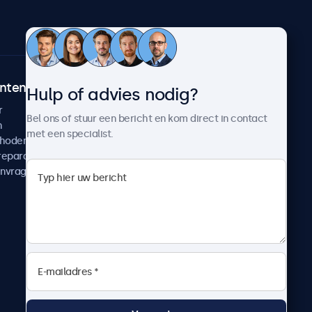
ntenservice
Over Beetronics
Hulp of advies nodig?
r
Klantcases
Bel ons of stuur een bericht en kom direct in contact
n
Nieuws en updates
met een specialist.
thoden
Over ons
reparatie
Werken bij Beetronics
anvragen
Algemene voorwaarden
Privacyverklaring