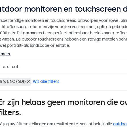
tdoor monitoren en touchscreen d
sbestendige monitoren en touchscreens, ontworpen voor zowel binne
icht-afleesbare schermen zijn voorzien van een mat, optisch gebon
000 nits. Dit garandeert een perfect afleesbaar beeld zonder reflecti
vingen. De outdoor touchscreens hebben een stevige metalen behuiz
wel portrait- als landscape-oriëntatie.
 meer
0
resultaat
ch
BNC (SDI)
Wis alle filters
Er zijn helaas geen monitoren die
filters.
ijzig uw filterinstellingen om resultaten te zien, of bekijk alle
outdoo