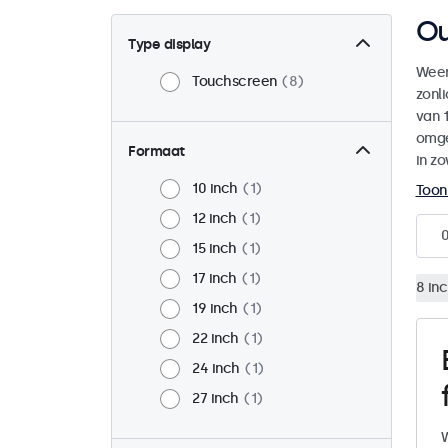
Ou
Type display
Weer
Touchscreen
8
zonl
van 1
omge
Formaat
in zo
10 inch
1
Toon
12 inch
1
15 inch
1
17 inch
1
8 in
19 inch
1
22 inch
1
24 inch
1
27 inch
1
W