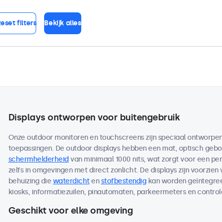
eset filters
Bekijk alles
Displays ontworpen voor buitengebruik
Onze outdoor monitoren en touchscreens zijn speciaal ontworpen 
toepassingen. De outdoor displays hebben een mat, optisch ge
schermhelderheid
van minimaal 1000 nits, wat zorgt voor een per
zelfs in omgevingen met direct zonlicht. De displays zijn voorzien
behuizing die
waterdicht
en
stofbestendig
kan worden geïntegreer
kiosks, informatiezuilen, pinautomaten, parkeermeters en contro
Geschikt voor elke omgeving