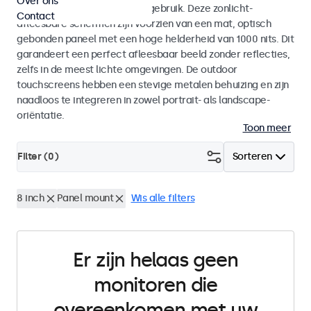
Over ons
voor zowel binnen- als buitengebruik. Deze zonlicht-
Contact
afleesbare schermen zijn voorzien van een mat, optisch
gebonden paneel met een hoge helderheid van 1000 nits. Dit
garandeert een perfect afleesbaar beeld zonder reflecties,
zelfs in de meest lichte omgevingen. De outdoor
touchscreens hebben een stevige metalen behuizing en zijn
naadloos te integreren in zowel portrait- als landscape-
oriëntatie.
Toon meer
Filter (
0
)
Sorteren
8 inch
Panel mount
Wis alle filters
Er zijn helaas geen
monitoren die
overeenkomen met uw