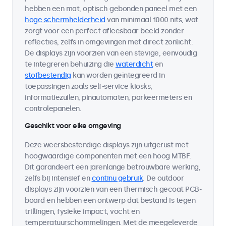
hebben een mat, optisch gebonden paneel met een
hoge schermhelderheid
van minimaal 1000 nits, wat
zorgt voor een perfect afleesbaar beeld zonder
reflecties, zelfs in omgevingen met direct zonlicht.
De displays zijn voorzien van een stevige, eenvoudig
te integreren behuizing die
waterdicht
en
stofbestendig
kan worden geïntegreerd in
toepassingen zoals self-service kiosks,
informatiezuilen, pinautomaten, parkeermeters en
controlepanelen.
Geschikt voor elke omgeving
Deze weersbestendige displays zijn uitgerust met
hoogwaardige componenten met een hoog MTBF.
Dit garandeert een jarenlange betrouwbare werking,
zelfs bij intensief en
continu gebruik
. De outdoor
displays zijn voorzien van een thermisch gecoat PCB-
board en hebben een ontwerp dat bestand is tegen
trillingen, fysieke impact, vocht en
temperatuurschommelingen. Met de meegeleverde