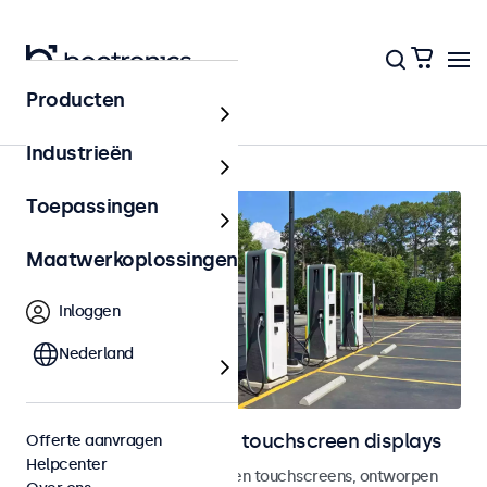
Producten
Outdoor
Industrieën
Toepassingen
Maatwerkoplossingen
Inloggen
Nederland
Outdoor monitoren en touchscreen displays
Offerte aanvragen
Helpcenter
Weersbestendige monitoren en touchscreens, ontworpen