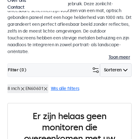
Over ons
voor zowel binnen- als buitengebruik. Deze zonlicht-
Contact
afleesbare schermen zijn voorzien van een mat, optisch
gebonden paneel met een hoge helderheid van 1000 nits. Dit
garandeert een perfect afleesbaar beeld zonder reflecties,
zelfs in de meest lichte omgevingen. De outdoor
touchscreens hebben een stevige metalen behuizing en zijn
naadloos te integreren in zowel portrait- als landscape-
oriëntatie.
Toon meer
Filter (
0
)
Sorteren
8 inch
EN60601
Wis alle filters
Er zijn helaas geen
monitoren die
overeenkomen met uw