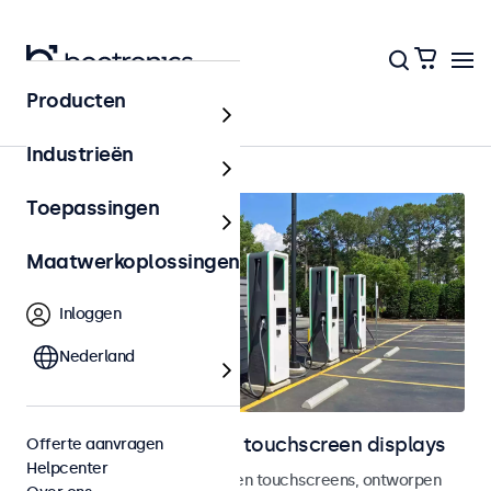
Producten
Outdoor
Industrieën
Toepassingen
Maatwerkoplossingen
Inloggen
Nederland
Outdoor monitoren en touchscreen displays
Offerte aanvragen
Helpcenter
Weersbestendige monitoren en touchscreens, ontworpen