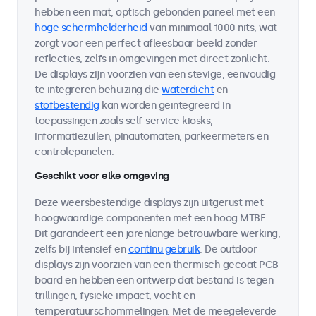
hebben een mat, optisch gebonden paneel met een
hoge schermhelderheid
van minimaal 1000 nits, wat
zorgt voor een perfect afleesbaar beeld zonder
reflecties, zelfs in omgevingen met direct zonlicht.
De displays zijn voorzien van een stevige, eenvoudig
te integreren behuizing die
waterdicht
en
stofbestendig
kan worden geïntegreerd in
toepassingen zoals self-service kiosks,
informatiezuilen, pinautomaten, parkeermeters en
controlepanelen.
Geschikt voor elke omgeving
Deze weersbestendige displays zijn uitgerust met
hoogwaardige componenten met een hoog MTBF.
Dit garandeert een jarenlange betrouwbare werking,
zelfs bij intensief en
continu gebruik
. De outdoor
displays zijn voorzien van een thermisch gecoat PCB-
board en hebben een ontwerp dat bestand is tegen
trillingen, fysieke impact, vocht en
temperatuurschommelingen. Met de meegeleverde