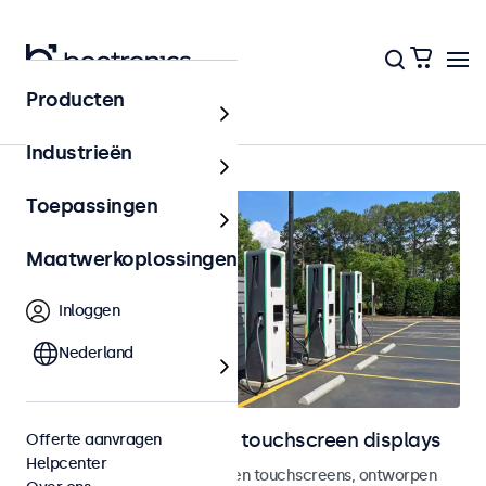
Producten
Outdoor
Industrieën
Toepassingen
Maatwerkoplossingen
Inloggen
Nederland
Outdoor monitoren en touchscreen displays
Offerte aanvragen
Helpcenter
Weersbestendige monitoren en touchscreens, ontworpen