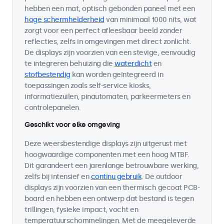
hebben een mat, optisch gebonden paneel met een
hoge schermhelderheid
van minimaal 1000 nits, wat
zorgt voor een perfect afleesbaar beeld zonder
reflecties, zelfs in omgevingen met direct zonlicht.
De displays zijn voorzien van een stevige, eenvoudig
te integreren behuizing die
waterdicht
en
stofbestendig
kan worden geïntegreerd in
toepassingen zoals self-service kiosks,
informatiezuilen, pinautomaten, parkeermeters en
controlepanelen.
Geschikt voor elke omgeving
Deze weersbestendige displays zijn uitgerust met
hoogwaardige componenten met een hoog MTBF.
Dit garandeert een jarenlange betrouwbare werking,
zelfs bij intensief en
continu gebruik
. De outdoor
displays zijn voorzien van een thermisch gecoat PCB-
board en hebben een ontwerp dat bestand is tegen
trillingen, fysieke impact, vocht en
temperatuurschommelingen. Met de meegeleverde