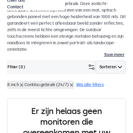
Over ons
voor zowel binnen- als buitengebruik. Deze zonlicht-
Contact
afleesbare schermen zijn voorzien van een mat, optisch
gebonden paneel met een hoge helderheid van 1000 nits. Dit
garandeert een perfect afleesbaar beeld zonder reflecties,
zelfs in de meest lichte omgevingen. De outdoor
touchscreens hebben een stevige metalen behuizing en zijn
naadloos te integreren in zowel portrait- als landscape-
oriëntatie.
Toon meer
Filter (
0
)
Sorteren
8 inch
Continu gebruik (24/7)
Wis alle filters
Er zijn helaas geen
monitoren die
overeenkomen met uw