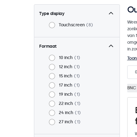
Ou
Type display
Weer
Touchscreen
8
zonl
van 1
omge
Formaat
in zo
10 inch
1
Toon
12 inch
1
15 inch
1
17 inch
1
BNC 
19 inch
1
22 inch
1
24 inch
1
27 inch
1
W