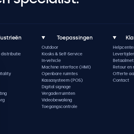
dustrieën
Toepassingen
Kla
Outdoor
Helpcente
distributie
Kiosks & Self-Service
Levertijde
In-vehicle
Betaalme
Machine interface (HMI)
Retour en 
tality
Openbare ruimtes
Offerte a
Kassasysteem (POS)
Contact
Digital signage
ting
Vergaderruimten
org
Videobewaking
Toegangscontrole