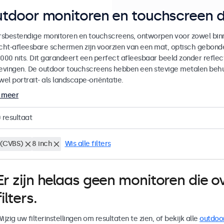
tdoor monitoren en touchscreen d
sbestendige monitoren en touchscreens, ontworpen voor zowel binne
icht-afleesbare schermen zijn voorzien van een mat, optisch gebon
000 nits. Dit garandeert een perfect afleesbaar beeld zonder reflecti
vingen. De outdoor touchscreens hebben een stevige metalen behuiz
wel portrait- als landscape-oriëntatie.
 meer
0
resultaat
(CVBS)
8 inch
Wis alle filters
Er zijn helaas geen monitoren die
filters.
ijzig uw filterinstellingen om resultaten te zien, of bekijk alle
outdoo