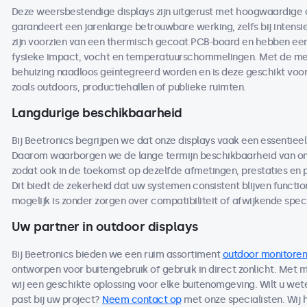
Deze weersbestendige displays zijn uitgerust met hoogwaardige
garandeert een jarenlange betrouwbare werking, zelfs bij intensi
zijn voorzien van een thermisch gecoat PCB-board en hebben een 
fysieke impact, vocht en temperatuurschommelingen. Met de me
behuizing naadloos geïntegreerd worden en is deze geschikt voo
zoals outdoors, productiehallen of publieke ruimten.
Langdurige beschikbaarheid
Bij Beetronics begrijpen we dat onze displays vaak een essentieel
Daarom waarborgen we de lange termijn beschikbaarheid van on
zodat ook in de toekomst op dezelfde afmetingen, prestaties en
Dit biedt de zekerheid dat uw systemen consistent blijven functio
mogelijk is zonder zorgen over compatibiliteit of afwijkende speci
Uw partner in outdoor displays
Bij Beetronics bieden we een ruim assortiment
outdoor monitoren
ontworpen voor buitengebruik of gebruik in direct zonlicht. Met
wij een geschikte oplossing voor elke buitenomgeving. Wilt u we
past bij uw project?
Neem contact op
met onze specialisten. Wij 