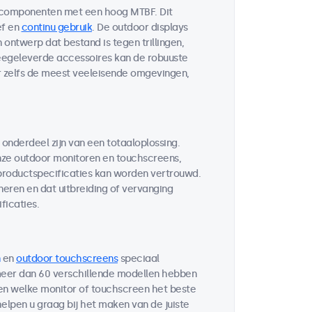
 componenten met een hoog MTBF. Dit
ef en
continu gebruik
. De outdoor displays
ontwerp dat bestand is tegen trillingen,
egeleverde accessoires kan de robuuste
r zelfs de meest veeleisende omgevingen,
 onderdeel zijn van een totaaloplossing.
ze outdoor monitoren en touchscreens,
 productspecificaties kan worden vertrouwd.
neren en dat uitbreiding of vervanging
ficaties.
en
outdoor touchscreens
speciaal
 meer dan 60 verschillende modellen hebben
ten welke monitor of touchscreen het beste
helpen u graag bij het maken van de juiste