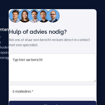
ntenservice
Over Beetronics
Hulp of advies nodig?
r
Klantcases
Bel ons of stuur een bericht en kom direct in contact
n
Nieuws en updates
met een specialist.
thoden
Over ons
reparatie
Werken bij Beetronics
anvragen
Algemene voorwaarden
Privacyverklaring