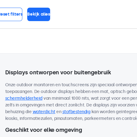
eset filters
Bekijk alles
Displays ontworpen voor buitengebruik
Onze outdoor monitoren en touchscreens zijn speciaal ontworpen 
toepassingen. De outdoor displays hebben een mat, optisch ge
schermhelderheid
van minimaal 1000 nits, wat zorgt voor een per
zelfs in omgevingen met direct zonlicht. De displays zijn voorzien
behuizing die
waterdicht
en
stofbestendig
kan worden geïntegreer
kiosks, informatiezuilen, pinautomaten, parkeermeters en contro
Geschikt voor elke omgeving