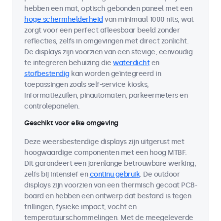
hebben een mat, optisch gebonden paneel met een
hoge schermhelderheid
van minimaal 1000 nits, wat
zorgt voor een perfect afleesbaar beeld zonder
reflecties, zelfs in omgevingen met direct zonlicht.
De displays zijn voorzien van een stevige, eenvoudig
te integreren behuizing die
waterdicht
en
stofbestendig
kan worden geïntegreerd in
toepassingen zoals self-service kiosks,
informatiezuilen, pinautomaten, parkeermeters en
controlepanelen.
Geschikt voor elke omgeving
Deze weersbestendige displays zijn uitgerust met
hoogwaardige componenten met een hoog MTBF.
Dit garandeert een jarenlange betrouwbare werking,
zelfs bij intensief en
continu gebruik
. De outdoor
displays zijn voorzien van een thermisch gecoat PCB-
board en hebben een ontwerp dat bestand is tegen
trillingen, fysieke impact, vocht en
temperatuurschommelingen. Met de meegeleverde