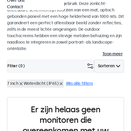
Over ons
voor zowel binnen- als buitengebruik. Deze zonlicht-
Contact
afleesbare schermen zijn voorzien van een mat, optisch
gebonden paneel met een hoge helderheid van 1000 nits. Dit
garandeert een perfect afleesbaar beeld zonder reflecties,
zelfs in de meest lichte omgevingen. De outdoor
touchscreens hebben een stevige metalen behuizing en zijn
naadloos te integreren in zowel portrait- als landscape-
oriëntatie.
Toon meer
Filter (
0
)
Sorteren
7 inch
Waterdicht (IP65)
Wis alle filters
Er zijn helaas geen
monitoren die
overeenkomen met uw