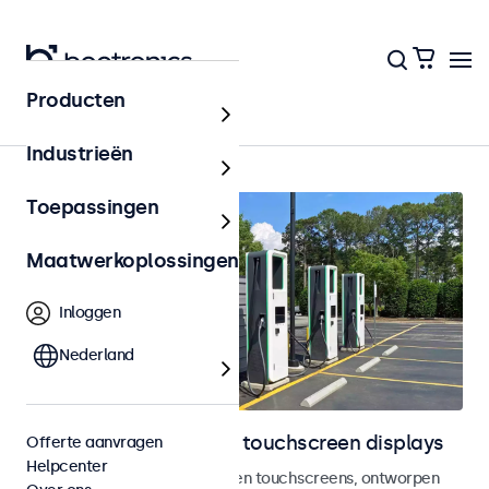
Producten
Outdoor
Industrieën
Toepassingen
Maatwerkoplossingen
Inloggen
Nederland
Outdoor monitoren en touchscreen displays
Offerte aanvragen
Helpcenter
Weersbestendige monitoren en touchscreens, ontworpen