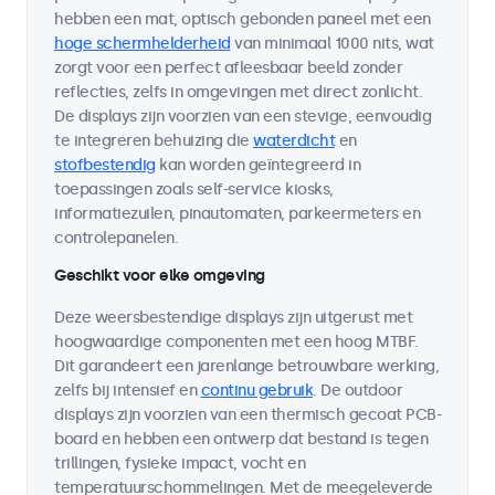
hebben een mat, optisch gebonden paneel met een
hoge schermhelderheid
van minimaal 1000 nits, wat
zorgt voor een perfect afleesbaar beeld zonder
reflecties, zelfs in omgevingen met direct zonlicht.
De displays zijn voorzien van een stevige, eenvoudig
te integreren behuizing die
waterdicht
en
stofbestendig
kan worden geïntegreerd in
toepassingen zoals self-service kiosks,
informatiezuilen, pinautomaten, parkeermeters en
controlepanelen.
Geschikt voor elke omgeving
Deze weersbestendige displays zijn uitgerust met
hoogwaardige componenten met een hoog MTBF.
Dit garandeert een jarenlange betrouwbare werking,
zelfs bij intensief en
continu gebruik
. De outdoor
displays zijn voorzien van een thermisch gecoat PCB-
board en hebben een ontwerp dat bestand is tegen
trillingen, fysieke impact, vocht en
temperatuurschommelingen. Met de meegeleverde