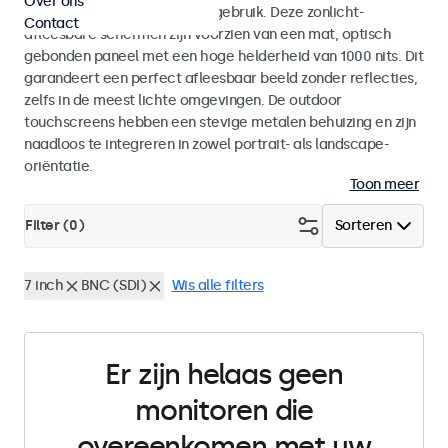
Over ons
voor zowel binnen- als buitengebruik. Deze zonlicht-
Contact
afleesbare schermen zijn voorzien van een mat, optisch
gebonden paneel met een hoge helderheid van 1000 nits. Dit
garandeert een perfect afleesbaar beeld zonder reflecties,
zelfs in de meest lichte omgevingen. De outdoor
touchscreens hebben een stevige metalen behuizing en zijn
naadloos te integreren in zowel portrait- als landscape-
oriëntatie.
Toon meer
Filter (
0
)
Sorteren
7 inch
BNC (SDI)
Wis alle filters
Er zijn helaas geen
monitoren die
overeenkomen met uw