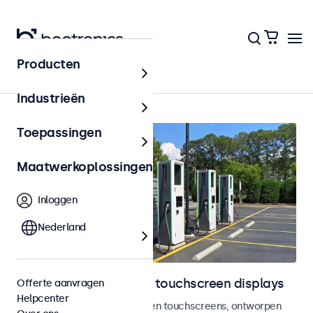
Producten
Outdoor
Industrieën
Toepassingen
Maatwerkoplossingen
Inloggen
Nederland
Outdoor monitoren en touchscreen displays
Offerte aanvragen
Helpcenter
Weersbestendige monitoren en touchscreens, ontworpen