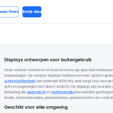
eset filters
Bekijk alles
Displays ontworpen voor buitengebruik
Onze outdoor monitoren en touchscreens zijn speciaal ontworpen 
toepassingen. De outdoor displays hebben een mat, optisch ge
schermhelderheid
van minimaal 1000 nits, wat zorgt voor een per
zelfs in omgevingen met direct zonlicht. De displays zijn voorzien
behuizing die
waterdicht
en
stofbestendig
kan worden geïntegreer
kiosks, informatiezuilen, pinautomaten, parkeermeters en contro
Geschikt voor elke omgeving