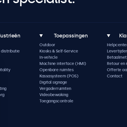
dustrieën
Toepassingen
Kla
Outdoor
Helpcente
distributie
Kiosks & Self-Service
Levertijde
In-vehicle
Betaalme
Machine interface (HMI)
Retour en 
tality
Openbare ruimtes
Offerte a
Kassasysteem (POS)
Contact
Digital signage
ting
Vergaderruimten
org
Videobewaking
Toegangscontrole