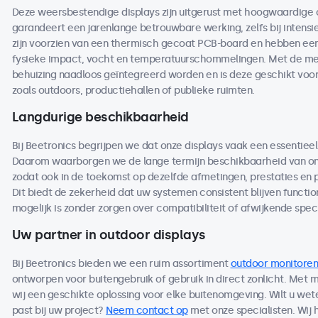
Deze weersbestendige displays zijn uitgerust met hoogwaardige
garandeert een jarenlange betrouwbare werking, zelfs bij intensi
zijn voorzien van een thermisch gecoat PCB-board en hebben een 
fysieke impact, vocht en temperatuurschommelingen. Met de me
behuizing naadloos geïntegreerd worden en is deze geschikt voo
zoals outdoors, productiehallen of publieke ruimten.
Langdurige beschikbaarheid
Bij Beetronics begrijpen we dat onze displays vaak een essentieel
Daarom waarborgen we de lange termijn beschikbaarheid van on
zodat ook in de toekomst op dezelfde afmetingen, prestaties en
Dit biedt de zekerheid dat uw systemen consistent blijven functio
mogelijk is zonder zorgen over compatibiliteit of afwijkende speci
Uw partner in outdoor displays
Bij Beetronics bieden we een ruim assortiment
outdoor monitoren
ontworpen voor buitengebruik of gebruik in direct zonlicht. Met
wij een geschikte oplossing voor elke buitenomgeving. Wilt u we
past bij uw project?
Neem contact op
met onze specialisten. Wij 