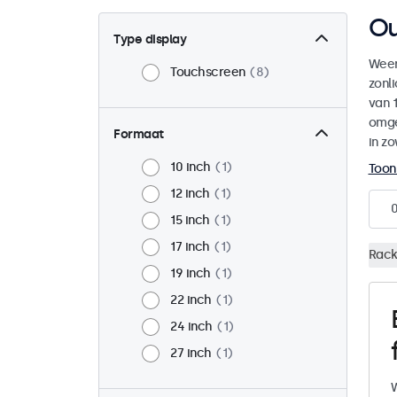
Ou
Type display
Weer
Touchscreen
8
zonl
van 1
omge
Formaat
in zo
10 inch
1
Toon
12 inch
1
15 inch
1
17 inch
1
Rack
19 inch
1
22 inch
1
24 inch
1
27 inch
1
W