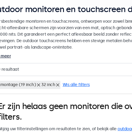
tdoor monitoren en touchscreen d
sbestendige monitoren en touchscreens, ontworpen voor zowel binne
icht-afleesbare schermen zijn voorzien van een mat, optisch gebon
000 nits. Dit garandeert een perfect afleesbaar beeld zonder reflecti
vingen. De outdoor touchscreens hebben een stevige metalen behuiz
wel portrait- als landscape-oriëntatie.
 meer
0
resultaat
montage (19 inch)
32 inch
Wis alle filters
Er zijn helaas geen monitoren die
filters.
ijzig uw filterinstellingen om resultaten te zien, of bekijk alle
outdoo