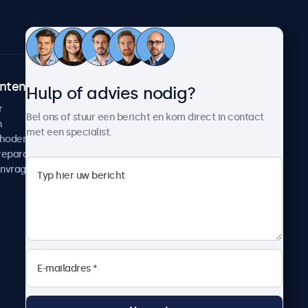
ntenservice
Over Beetronics
Hulp of advies nodig?
r
Klantcases
Bel ons of stuur een bericht en kom direct in contact
n
Nieuws en updates
met een specialist.
thoden
Over ons
reparatie
Werken bij Beetronics
anvragen
Algemene voorwaarden
Privacyverklaring