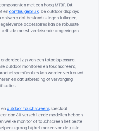
 componenten met een hoog MTBF. Dit
ef en
continu gebruik
. De outdoor displays
ontwerp dat bestand is tegen trillingen,
egeleverde accessoires kan de robuuste
r zelfs de meest veeleisende omgevingen,
 onderdeel zijn van een totaaloplossing.
ze outdoor monitoren en touchscreens,
 productspecificaties kan worden vertrouwd.
neren en dat uitbreiding of vervanging
ficaties.
en
outdoor touchscreens
speciaal
 meer dan 60 verschillende modellen hebben
ten welke monitor of touchscreen het beste
helpen u graag bij het maken van de juiste