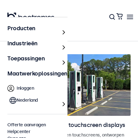
Producten
Home
Industrieën
Toepassingen
Maatwerkoplossingen
Inloggen
Nederland
Outdoor monitoren en touchscreen displays
Offerte aanvragen
Helpcenter
Weersbestendige monitoren en touchscreens, ontworpen