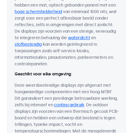
hebben een mat, optisch gebonden paneel met een
hoge schermhelderheid
van minimaal 1000 nits, wat
zorgt voor een perfect afleesbaar beeld zonder
reflecties, zelfs in omgevingen met direct zonlicht.
De displays zijn voorzien van een stevige, eenvoudig
te integreren behuizing die
waterdicht
en
stofbestendig
kan worden geïntegreerd in
toepassingen zoals self-service kiosks,
informatiezuilen, pinautomaten, parkeermeters en
controlepanelen.
Geschikt voor elke omgeving
Deze weersbestendige displays zijn uitgerust met
hoogwaardige componenten met een hoog MTBF.
Dit garandeert een jarenlange betrouwbare werking,
zelfs bij intensief en
continu gebruik
. De outdoor
displays zijn voorzien van een thermisch gecoat PCB-
board en hebben een ontwerp dat bestand is tegen
trillingen, fysieke impact, vocht en
temperatuurschommelingen. Met de meegeleverde