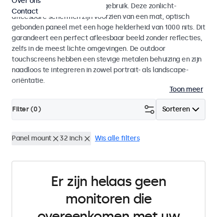
Over ons
voor zowel binnen- als buitengebruik. Deze zonlicht-
Contact
afleesbare schermen zijn voorzien van een mat, optisch
gebonden paneel met een hoge helderheid van 1000 nits. Dit
garandeert een perfect afleesbaar beeld zonder reflecties,
zelfs in de meest lichte omgevingen. De outdoor
touchscreens hebben een stevige metalen behuizing en zijn
naadloos te integreren in zowel portrait- als landscape-
oriëntatie.
Toon meer
Filter (
0
)
Sorteren
Panel mount
32 inch
Wis alle filters
Er zijn helaas geen
monitoren die
overeenkomen met uw