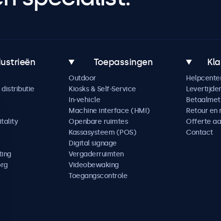
dustrieën
Toepassingen
Kla
Outdoor
Helpcente
distributie
Kiosks & Self-Service
Levertijde
In-vehicle
Betaalme
Machine interface (HMI)
Retour en 
tality
Openbare ruimtes
Offerte a
Kassasysteem (POS)
Contact
Digital signage
ting
Vergaderruimten
org
Videobewaking
Toegangscontrole