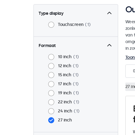
Ou
Type display
Weer
Touchscreen
1
zonl
van 1
omge
Formaat
in zo
10 inch
1
Toon
12 inch
1
15 inch
1
17 inch
1
27 i
19 inch
1
22 inch
1
24 inch
1
27 inch
W