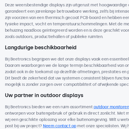
Deze weersbestendige displays zijn uitgerust met hoogwaardige
garandeert een jarenlange betrouwbare werking, zelfs bij intensi
zijn voorzien van een thermisch gecoat PCB-board en hebben een 
fysieke impact, vocht en temperatuurschommelingen. Met de me
behuizing naadloos geïntegreerd worden en is deze geschikt voo
zoals outdoors, productiehallen of publieke ruimten.
Langdurige beschikbaarheid
Bij Beetronics begrijpen we dat onze displays vaak een essentieel
Daarom waarborgen we de lange termijn beschikbaarheid van on
zodat ook in de toekomst op dezelfde afmetingen, prestaties en
Dit biedt de zekerheid dat uw systemen consistent blijven functio
mogelijk is zonder zorgen over compatibiliteit of afwijkende speci
Uw partner in outdoor displays
Bij Beetronics bieden we een ruim assortiment
outdoor monitoren
ontworpen voor buitengebruik of gebruik in direct zonlicht. Met
wij een geschikte oplossing voor elke buitenomgeving. Wilt u we
past bij uw project?
Neem contact op
met onze specialisten. Wij 