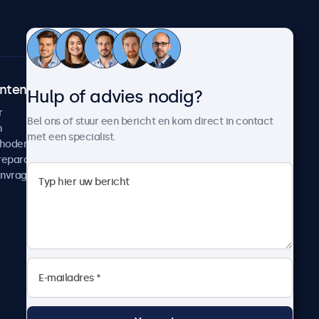
ntenservice
Over Beetronics
Hulp of advies nodig?
r
Klantcases
Bel ons of stuur een bericht en kom direct in contact
n
Nieuws en updates
met een specialist.
thoden
Over ons
reparatie
Werken bij Beetronics
anvragen
Algemene voorwaarden
Privacyverklaring