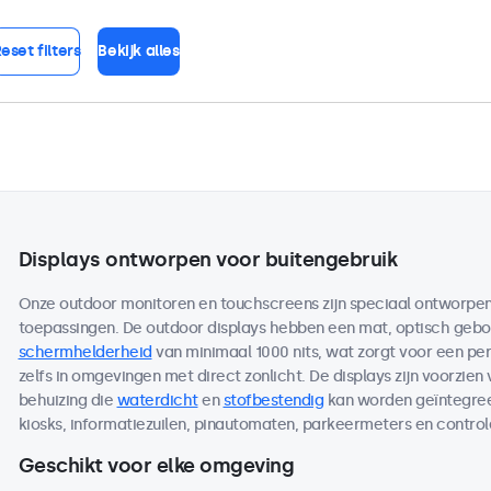
eset filters
Bekijk alles
Displays ontworpen voor buitengebruik
Onze outdoor monitoren en touchscreens zijn speciaal ontworpen 
toepassingen. De outdoor displays hebben een mat, optisch ge
schermhelderheid
van minimaal 1000 nits, wat zorgt voor een per
zelfs in omgevingen met direct zonlicht. De displays zijn voorzien
behuizing die
waterdicht
en
stofbestendig
kan worden geïntegreer
kiosks, informatiezuilen, pinautomaten, parkeermeters en contro
Geschikt voor elke omgeving