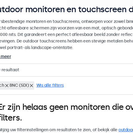
tdoor monitoren en touchscreen d
sbestendige monitoren en touchscreens, ontworpen voor zowel binne
icht-afleesbare schermen zijn voorzien van een mat, optisch gebon
000 nits. Dit garandeert een perfect afleesbaar beeld zonder reflecti
vingen. De outdoor touchscreens hebben een stevige metalen behuiz
wel portrait- als landscape-oriëntatie.
 meer
0
resultaat
nch
BNC (SDI)
Wis alle filters
Er zijn helaas geen monitoren die
filters.
ijzig uw filterinstellingen om resultaten te zien, of bekijk alle
outdoo