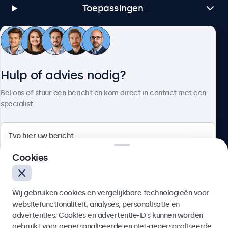
Toepassingen
Klantenservice
Hulp of advies nodig?
Over Beetronics
Bel ons of stuur een bericht en kom direct in contact met een
specialist.
Beetronics
Cookies
Bloemstraat 28, 1016LC Amsterdam, Nederland
Wij gebruiken cookies en vergelijkbare technologieën voor
4.8/5 door 5000+ bedrijven
websitefunctionaliteit, analyses, personalisatie en
Nederlands
advertenties. Cookies en advertentie-ID’s kunnen worden
gebruikt voor gepersonaliseerde en niet-gepersonaliseerde