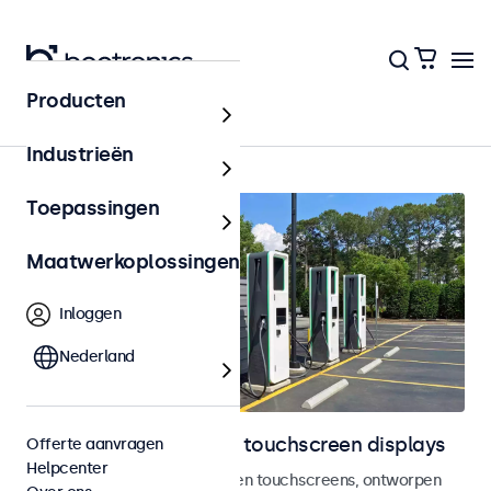
Producten
Outdoor
Industrieën
Toepassingen
Maatwerkoplossingen
Inloggen
Nederland
Outdoor monitoren en touchscreen displays
Offerte aanvragen
Helpcenter
Weersbestendige monitoren en touchscreens, ontworpen