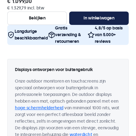
€ 1.099,00
€ 1.329,79 incl. btw
Bekijken
In winkelwagen
Gratis
4,8/5 op basis
Langdurige
verzending &
van 5.000+
beschikbaarheid
retourneren
reviews
Displays ontworpen voor buitengebruik
Onze outdoor monitoren en touchscreens zijn
speciaal ontworpen voor buitengebruik in
professionele toepassingen. De outdoor displays
hebben een mat, optisch gebonden paneel met een
hoge schermhelderheid
van minimaal 1000 nits, wat
zorgt voor een perfect afleesbaar beeld zonder
reflecties, zelfs in omgevingen met direct zonlicht.
De displays zijn voorzien van een stevige, eenvoudig
te integreren behuizing die
waterdicht
en