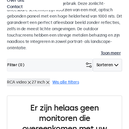
Over ons
voor zowel binnen- als buitengebruik. Deze zonlicht-
Contact
afleesbare schermen zijn voorzien van een mat, optisch
gebonden paneel met een hoge helderheid van 1000 nits. Dit
garandeert een perfect afleesbaar beeld zonder reflecties,
zelfs in de meest lichte omgevingen. De outdoor
touchscreens hebben een stevige metalen behuizing en zijn
naadloos te integreren in zowel portrait- als landscape-
oriëntatie.
Toon meer
Filter (
0
)
Sorteren
RCA video
27 inch
Wis alle filters
Er zijn helaas geen
monitoren die
overeenkomen met uw