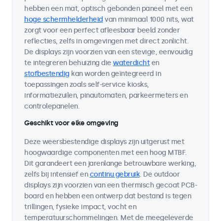
hebben een mat, optisch gebonden paneel met een
hoge schermhelderheid
van minimaal 1000 nits, wat
zorgt voor een perfect afleesbaar beeld zonder
reflecties, zelfs in omgevingen met direct zonlicht.
De displays zijn voorzien van een stevige, eenvoudig
te integreren behuizing die
waterdicht
en
stofbestendig
kan worden geïntegreerd in
toepassingen zoals self-service kiosks,
informatiezuilen, pinautomaten, parkeermeters en
controlepanelen.
Geschikt voor elke omgeving
Deze weersbestendige displays zijn uitgerust met
hoogwaardige componenten met een hoog MTBF.
Dit garandeert een jarenlange betrouwbare werking,
zelfs bij intensief en
continu gebruik
. De outdoor
displays zijn voorzien van een thermisch gecoat PCB-
board en hebben een ontwerp dat bestand is tegen
trillingen, fysieke impact, vocht en
temperatuurschommelingen. Met de meegeleverde