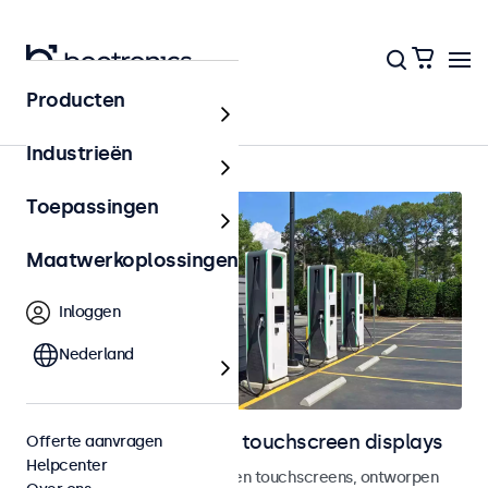
Producten
Home
Industrieën
Toepassingen
Maatwerkoplossingen
Inloggen
Nederland
Outdoor monitoren en touchscreen displays
Offerte aanvragen
Helpcenter
Weersbestendige monitoren en touchscreens, ontworpen